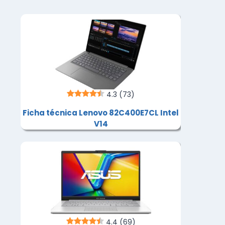
4.3
(73)
Ficha técnica Lenovo 82C400E7CL Intel
V14
4.4
(69)