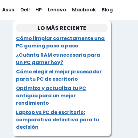
Asus
Dell
HP
Lenovo
Macbook
Blog
LO MÁS RECIENTE
Cómo limpiar correctamente una
PC gaming paso a paso
¿Cuánta RAM es necesaria para
un PC gamer hoy?
Cómo elegir el mejor procesador
para tu PC de escritorio
Optimiza y actualiza tu PC
antigua para un mejor
rendimiento
Laptop vs PC de escritorio:
comparativa definitiva para tu
decisión