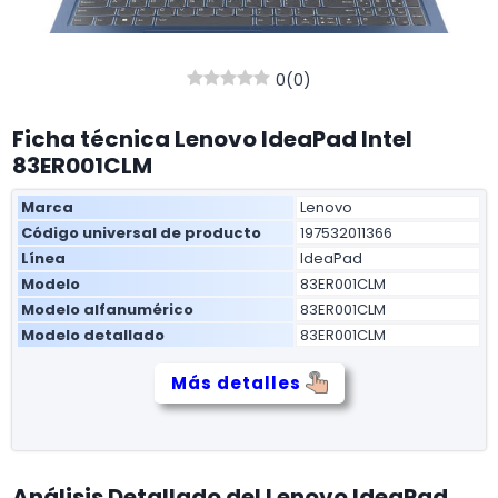
0
(
0
)
Ficha técnica Lenovo IdeaPad Intel
83ER001CLM
Marca
Lenovo
Código universal de producto
197532011366
Línea
IdeaPad
Modelo
83ER001CLM
Modelo alfanumérico
83ER001CLM
Modelo detallado
83ER001CLM
Más detalles
Análisis Detallado del Lenovo IdeaPad