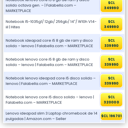
$CL
solido octava gen. – | Falabella.com –
349990
MARKETPLACE
Notebook I5-1035g1/ 12gb/ 256gb/ 14″/ W10h V14-
$CL
iil | Hites
349990
Notebook ideapad core i5 8 gb de ram y disco
$CL
solido – lenovo | Falabella.com – MARKETPLACE
339990
Notebook lenovo core i5 8 gb de ram y disco
$CL
solido – lenovo | Falabella.com – MARKETPLACE
339990
Notebook lenovo ideapad core i5 disco solido –
$CL
lenovo | Falabella.com – MARKETPLACE
339990
Notebook lenovo core i5 disco solido – lenovo |
$CL
Falabella.com – MARKETPLACE
320000
Lenovo ideapad slim 3 Laptop chromebook de 14
$CL 196701
pulgadas | Amazon.com – Seller