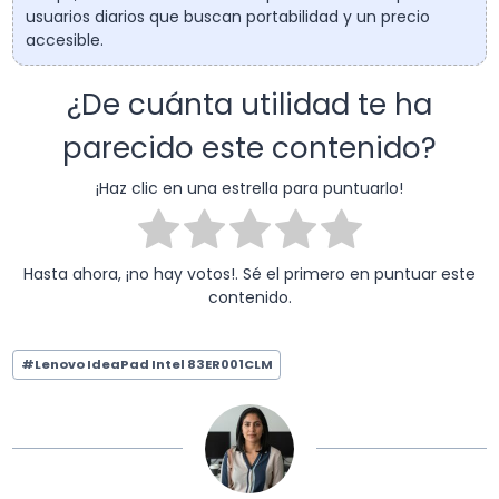
usuarios diarios que buscan portabilidad y un precio
accesible.
¿De cuánta utilidad te ha
parecido este contenido?
¡Haz clic en una estrella para puntuarlo!
Hasta ahora, ¡no hay votos!. Sé el primero en puntuar este
contenido.
Etiquetas
#
Lenovo IdeaPad Intel 83ER001CLM
de
la
entrada: