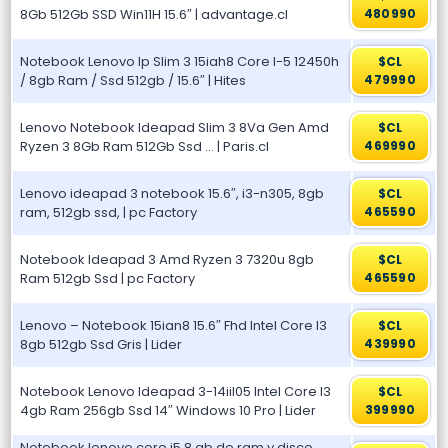
8Gb 512Gb SSD Win11H 15.6″ | advantage.cl
480990
Notebook Lenovo Ip Slim 3 15iah8 Core I-5 12450h
$CL
/ 8gb Ram / Ssd 512gb / 15.6″ | Hites
479990
Lenovo Notebook Ideapad Slim 3 8Va Gen Amd
$CL
Ryzen 3 8Gb Ram 512Gb Ssd … | Paris.cl
469990
Lenovo ideapad 3 notebook 15.6″, i3-n305, 8gb
$CL
ram, 512gb ssd, | pc Factory
465590
Notebook Ideapad 3 Amd Ryzen 3 7320u 8gb
$CL
Ram 512gb Ssd | pc Factory
465590
Lenovo – Notebook 15ian8 15.6″ Fhd Intel Core I3
$CL
8gb 512gb Ssd Gris | Lider
439990
Notebook Lenovo Ideapad 3-14iil05 Intel Core I3
$CL
4gb Ram 256gb Ssd 14″ Windows 10 Pro | Lider
399990
Notebook lenovo core i5 8 gb de ram y disco