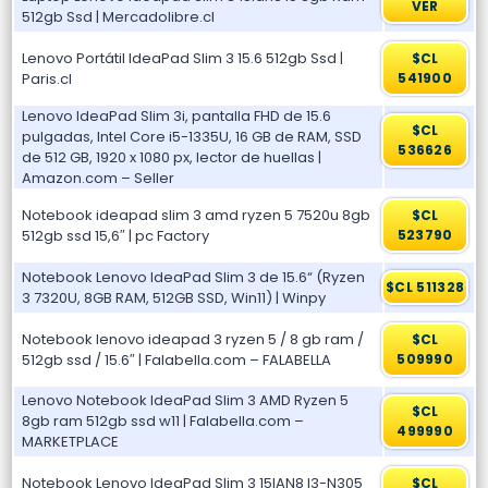
VER
512gb Ssd | Mercadolibre.cl
Lenovo Portátil IdeaPad Slim 3 15.6 512gb Ssd |
$CL
Paris.cl
541900
Lenovo IdeaPad Slim 3i, pantalla FHD de 15.6
$CL
pulgadas, Intel Core i5-1335U, 16 GB de RAM, SSD
536626
de 512 GB, 1920 x 1080 px, lector de huellas |
Amazon.com – Seller
Notebook ideapad slim 3 amd ryzen 5 7520u 8gb
$CL
512gb ssd 15,6″ | pc Factory
523790
Notebook Lenovo IdeaPad Slim 3 de 15.6“ (Ryzen
$CL 511328
3 7320U, 8GB RAM, 512GB SSD, Win11) | Winpy
Notebook lenovo ideapad 3 ryzen 5 / 8 gb ram /
$CL
512gb ssd / 15.6″ | Falabella.com – FALABELLA
509990
Lenovo Notebook IdeaPad Slim 3 AMD Ryzen 5
$CL
8gb ram 512gb ssd w11 | Falabella.com –
499990
MARKETPLACE
Notebook Lenovo IdeaPad Slim 3 15IAN8 I3-N305
$CL