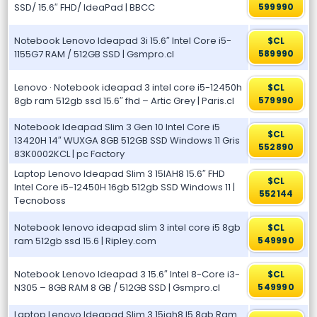
SSD/ 15.6″ FHD/ IdeaPad | BBCC
599990
Notebook Lenovo Ideapad 3i 15.6″ Intel Core i5-
$CL
1155G7 RAM / 512GB SSD | Gsmpro.cl
589990
Lenovo · Notebook ideapad 3 intel core i5-12450h
$CL
8gb ram 512gb ssd 15.6″ fhd – Artic Grey | Paris.cl
579990
Notebook Ideapad Slim 3 Gen 10 Intel Core i5
$CL
13420H 14″ WUXGA 8GB 512GB SSD Windows 11 Gris
552890
83K0002KCL | pc Factory
Laptop Lenovo Ideapad Slim 3 15IAH8 15.6″ FHD
$CL
Intel Core i5-12450H 16gb 512gb SSD Windows 11 |
552144
Tecnoboss
Notebook lenovo ideapad slim 3 intel core i5 8gb
$CL
ram 512gb ssd 15.6 | Ripley.com
549990
Notebook Lenovo Ideapad 3 15.6″ Intel 8-Core i3-
$CL
N305 – 8GB RAM 8 GB / 512GB SSD | Gsmpro.cl
549990
Laptop Lenovo Ideapad Slim 3 15iah8 I5 8gb Ram