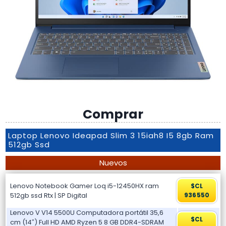
Comprar
Laptop Lenovo Ideapad Slim 3 15iah8 I5 8gb Ram
512gb Ssd
Nuevos
Lenovo Notebook Gamer Loq i5-12450HX ram
$CL
512gb ssd Rtx | SP Digital
936550
Lenovo V V14 5500U Computadora portátil 35,6
$CL
cm (14″) Full HD AMD Ryzen 5 8 GB DDR4-SDRAM