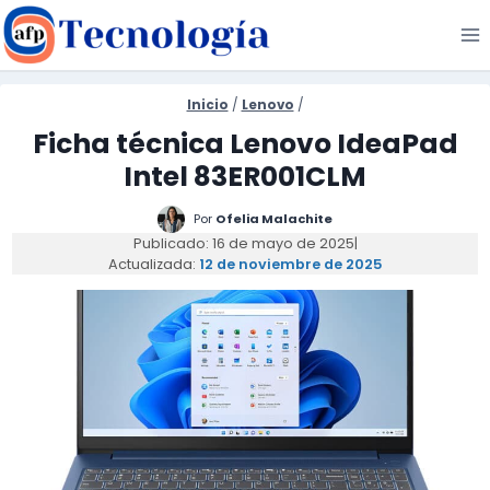
Saltar
al
contenido
Inicio
/
Lenovo
/
Ficha técnica Lenovo IdeaPad
Intel 83ER001CLM
Por
Ofelia Malachite
Publicado: 16 de mayo de 2025
|
Actualizada:
12 de noviembre de 2025