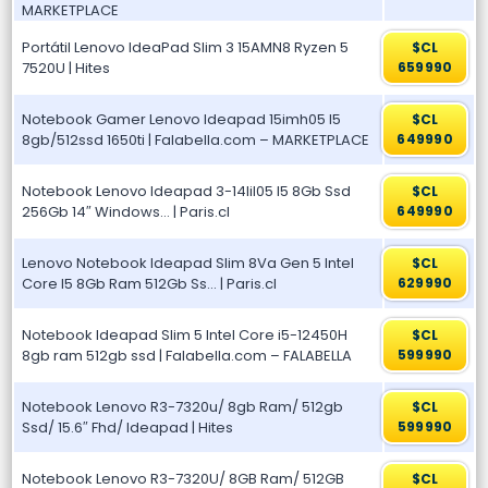
MARKETPLACE
Portátil Lenovo IdeaPad Slim 3 15AMN8 Ryzen 5
$CL
7520U | Hites
659990
Notebook Gamer Lenovo Ideapad 15imh05 I5
$CL
8gb/512ssd 1650ti | Falabella.com – MARKETPLACE
649990
Notebook Lenovo Ideapad 3-14Iil05 I5 8Gb Ssd
$CL
256Gb 14″ Windows… | Paris.cl
649990
Lenovo Notebook Ideapad Slim 8Va Gen 5 Intel
$CL
Core I5 8Gb Ram 512Gb Ss… | Paris.cl
629990
Notebook Ideapad Slim 5 Intel Core i5-12450H
$CL
8gb ram 512gb ssd | Falabella.com – FALABELLA
599990
Notebook Lenovo R3-7320u/ 8gb Ram/ 512gb
$CL
Ssd/ 15.6″ Fhd/ Ideapad | Hites
599990
Notebook Lenovo R3-7320U/ 8GB Ram/ 512GB
$CL