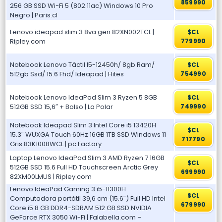
859990
256 GB SSD Wi-Fi 5 (802.11ac) Windows 10 Pro
Negro | Paris.cl
Lenovo ideapad slim 3 8va gen 82XN002TCL |
$CL
Ripley.com
779990
Notebook Lenovo Táctil I5-12450h/ 8gb Ram/
$CL
512gb Ssd/ 15.6 Fhd/ Ideapad | Hites
754990
Notebook Lenovo IdeaPad Slim 3 Ryzen 5 8GB
$CL
512GB SSD 15,6″ + Bolso | La Polar
749990
Notebook Ideapad Slim 3 Intel Core i5 13420H
$CL
15.3″ WUXGA Touch 60Hz 16GB 1TB SSD Windows 11
717790
Gris 83K100BWCL | pc Factory
Laptop Lenovo IdeaPad Slim 3 AMD Ryzen 7 16GB
$CL
512GB SSD 15.6 Full HD Touchscreen Arctic Grey
699990
82XM00LMUS | Ripley.com
Lenovo IdeaPad Gaming 3 i5-11300H
$CL
Computadora portátil 39,6 cm (15.6″) Full HD Intel
679990
Core i5 8 GB DDR4-SDRAM 512 GB SSD NVIDIA
GeForce RTX 3050 Wi-Fi | Falabella.com –