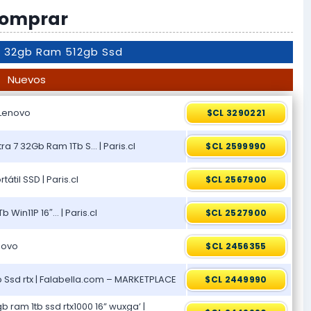
omprar
 7 32gb Ram 512gb Ssd
Nuevos
 Lenovo
$CL 3290221
a 7 32Gb Ram 1Tb S… | Paris.cl
$CL 2599990
átil SSD | Paris.cl
$CL 2567900
Win11P 16″… | Paris.cl
$CL 2527900
enovo
$CL 2456355
b Ssd rtx | Falabella.com – MARKETPLACE
$CL 2449990
 ram 1tb ssd rtx1000 16” wuxga’ |