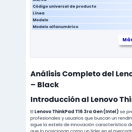
Código universal de producto
Línea
Modelo
Modelo alfanumérico
Más
Análisis Completo del Leno
– Black
Introducción al Lenovo Th
El
Lenovo ThinkPad T16 3ra Gen (Intel)
se pr
profesionales y usuarios que buscan un rendim
sigue la estela de innovación característica d
que lo posicionan como un líder en el mercad