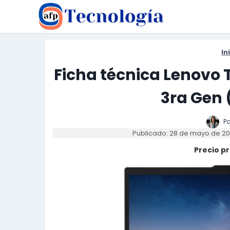
Saltar
al
contenido
In
Ficha técnica Lenovo 
3ra Gen 
Po
Publicado: 28 de mayo de 2
Precio p