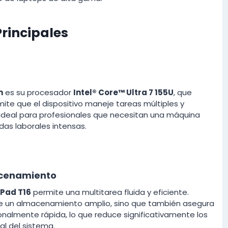
Principales
n
es su procesador
Intel® Core™ Ultra 7 155U
, que
mite que el dispositivo maneje tareas múltiples y
es ideal para profesionales que necesitan una máquina
as laborales intensas.
cenamiento
kPad T16
permite una multitarea fluida y eficiente.
ce un almacenamiento amplio, sino que también asegura
nalmente rápida, lo que reduce significativamente los
al del sistema.