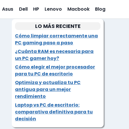
Asus
Dell
HP
Lenovo
Macbook
Blog
LO MÁS RECIENTE
Cómo limpiar correctamente una
PC gaming paso a paso
¿Cuánta RAM es necesaria para
un PC gamer hoy?
Cómo elegir el mejor procesador
para tu PC de escritorio
Optimiza y actualiza tu PC
antigua para un mejor
rendimiento
Laptop vs PC de escritorio:
comparativa definitiva para tu
decisión