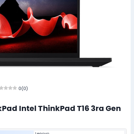
0
(
0
)
kPad Intel ThinkPad T16 3ra Gen
Lenovo