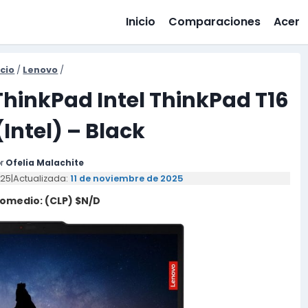
Inicio
Comparaciones
Acer
icio
/
Lenovo
/
ThinkPad Intel ThinkPad T16
(Intel) – Black
r
Ofelia Malachite
025
|
Actualizada:
11 de noviembre de 2025
romedio: (CLP) $N/D