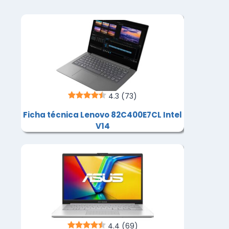
4.3
(73)
Ficha técnica Lenovo 82C400E7CL Intel
V14
4.4
(69)