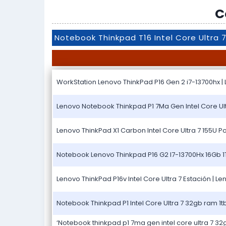
C
Notebook Thinkpad T16 Intel Core Ultra
WorkStation Lenovo ThinkPad P16 Gen 2 i7-13700hx |
Lenovo Notebook Thinkpad P1 7Ma Gen Intel Core Ultr
Lenovo ThinkPad X1 Carbon Intel Core Ultra 7 155U Port
Notebook Lenovo Thinkpad P16 G2 I7-13700Hx 16Gb 1Tb 
Lenovo ThinkPad P16v Intel Core Ultra 7 Estación | L
Notebook Thinkpad P1 Intel Core Ultra 7 32gb ram 1t
‘Notebook thinkpad p1 7ma gen intel core ultra 7 32gb