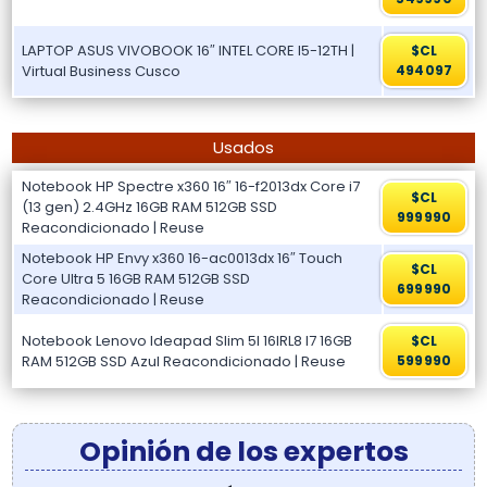
LAPTOP ASUS VIVOBOOK 16″ INTEL CORE I5-12TH |
$CL
Virtual Business Cusco
494097
Usados
Notebook HP Spectre x360 16″ 16-f2013dx Core i7
$CL
(13 gen) 2.4GHz 16GB RAM 512GB SSD
999990
Reacondicionado | Reuse
Notebook HP Envy x360 16-ac0013dx 16″ Touch
$CL
Core Ultra 5 16GB RAM 512GB SSD
699990
Reacondicionado | Reuse
Notebook Lenovo Ideapad Slim 5I 16IRL8 I7 16GB
$CL
RAM 512GB SSD Azul Reacondicionado | Reuse
599990
Opinión de los expertos