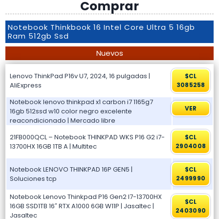
Comprar
Notebook Thinkbook 16 Intel Core Ultra 5 16gb
Ram 512gb Ssd
Nuevos
Lenovo ThinkPad P16v U7, 2024, 16 pulgadas |
$CL
AliExpress
3085258
Notebook lenovo thinkpad x1 carbon i7 1165g7
VER
16gb 512ssd w10 color negro excelente
reacondicionado | Mercado libre
21FB000QCL – Notebook THINKPAD WKS P16 G2 i7-
$CL
13700HX 16GB 1TB A | Multitec
2904008
Notebook LENOVO THINKPAD 16P GEN5 |
$CL
Soluciones tcp
2499990
Notebook Lenovo Thinkpad P16 Gen2 I7-13700HX
$CL
16GB SSD1TB 16″ RTX A1000 6GB W11P | Jasaltec |
2403090
Jasaltec