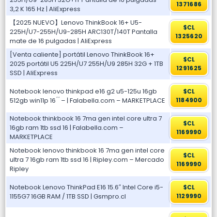
1371686
3,2 K 165 Hz | AliExpress
【2025 NUEVO】Lenovo ThinkBook 16+ U5-
$CL
225H/U7-255H/U9-285H ARC130T/140T Pantalla
1325620
mate de 16 pulgadas | AliExpress
[Venta caliente] portátil Lenovo ThinkBook 16+
$CL
2025 portátil U5 225H/U7 255H/U9 285H 32G + 1TB
1291625
SSD | AliExpress
Notebook lenovo thinkpad e16 g2 u5-125u 16gb
$CL
512gb win11p 16 ́ ́ – | Falabella.com – MARKETPLACE
1184900
Notebook thinkbook 16 7ma gen intel core ultra 7
$CL
16gb ram 1tb ssd 16 | Falabella.com –
1169990
MARKETPLACE
Notebook lenovo thinkbook 16 7ma gen intel core
$CL
ultra 7 16gb ram 1tb ssd 16 | Ripley.com – Mercado
1169990
Ripley
Notebook Lenovo ThinkPad E16 15.6″ Intel Core i5-
$CL
1155G7 16GB RAM / 1TB SSD | Gsmpro.cl
1129990