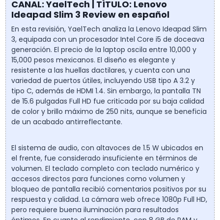
CANAL: YaelTech | TÍTULO: Lenovo
Ideapad Slim 3 Review en español
En esta revisión, YaelTech analiza la Lenovo Ideapad Slim
3, equipada con un procesador Intel Core i5 de doceava
generación. El precio de la laptop oscila entre 10,000 y
15,000 pesos mexicanos. El diseño es elegante y
resistente a las huellas dactilares, y cuenta con una
variedad de puertos útiles, incluyendo USB tipo A 3.2 y
tipo C, además de HDMI 1.4. Sin embargo, la pantalla TN
de 15.6 pulgadas Full HD fue criticada por su baja calidad
de color y brillo máximo de 250 nits, aunque se beneficia
de un acabado antirreflectante.
El sistema de audio, con altavoces de 1.5 W ubicados en
el frente, fue considerado insuficiente en términos de
volumen. El teclado completo con teclado numérico y
accesos directos para funciones como volumen y
bloqueo de pantalla recibió comentarios positivos por su
respuesta y calidad. La cámara web ofrece 1080p Full HD,
pero requiere buena iluminación para resultados
óptimos. En cuanto al rendimiento, con 8 GB de RAM y