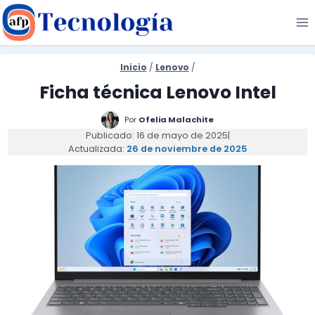
Saltar
al
contenido
Inicio
/
Lenovo
/
Ficha técnica Lenovo Intel
Por
Ofelia Malachite
Publicado: 16 de mayo de 2025
|
Actualizada:
26 de noviembre de 2025