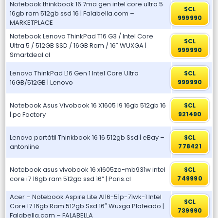
Notebook thinkbook 16 7ma gen intel core ultra 5
$CL
16gb ram 512gb ssd 16 | Falabella.com –
999990
MARKETPLACE
Notebook Lenovo ThinkPad T16 G3 / Intel Core
$CL
Ultra 5 / 512GB SSD / 16GB Ram / 16″ WUXGA |
999990
Smartdeal.cl
Lenovo ThinkPad L16 Gen 1 Intel Core Ultra
$CL
16GB/512GB | Lenovo
999990
Notebook Asus Vivobook 16 X1605 I9 16gb 512gb 16
$CL
| pc Factory
921490
Lenovo portátil Thinkbook 16 16 512gb Ssd | eBay –
$CL
antonline
778421
Notebook asus vivobook 16 x1605za-mb931w intel
$CL
core i7 16gb ram 512gb ssd 16” | Paris.cl
749990
Acer – Notebook Aspire Lite Al16-51p-71wk-1 Intel
$CL
Core I7 16gb Ram 512gb Ssd 16″ Wuxga Plateado |
739990
Falabella.com – FALABELLA