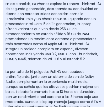
En este análisis, EA Phones explora la Lenovo ThinkPad T14
de segunda generación, destacando su continuidad en
diseño con características conocidas como la
“TrackPoint” roja y un chasis robusto. Equipada con un
procesador Intel Core i5 de 11ª generación, la laptop
ofrece variantes que van desde 256 GB de
almacenamiento en estado sólido y 16 GB de RAM,
prometiendo un rendimiento cercano a procesadores
más avanzados como el Apple M1. La ThinkPad T14
integra un teclado completo en español, diversas
conexiones incluyendo USB 3.2, USB-C con Thunderbolt,
HDMI, y RJ45, además de Wi-Fi 6 y Bluetooth 5.2.
La pantalla de 14 pulgadas Full HD con acabado
antirreflejante, junto con un sistema de sonido Dolby
Audio, complementan la experiencia multimedia,
aunque se señala que los altavoces podrían mejorar en
bajos. La batería promete hasta 10 horas de duración,
con un rendimiento real cercano a las 8 horas bajo uso
moderado. Aunque la laptop maneja juegos como GTA V
y Fortnite decentemente, sufre limitaciones por la