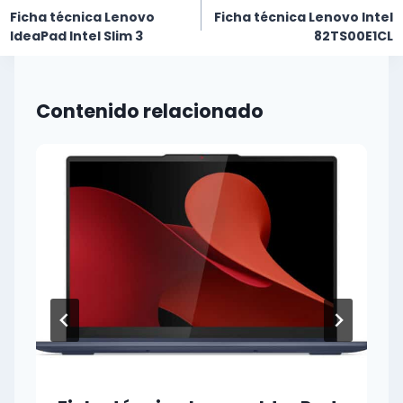
de
Ficha técnica Lenovo
Ficha técnica Lenovo Intel
entradas
IdeaPad Intel Slim 3
82TS00E1CL
Contenido relacionado