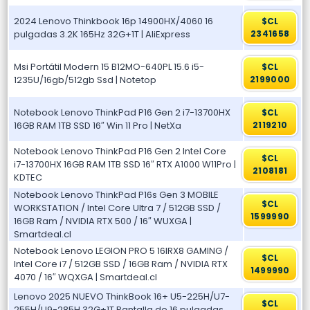
2024 Lenovo Thinkbook 16p 14900HX/4060 16
$CL
pulgadas 3.2K 165Hz 32G+1T | AliExpress
2341658
Msi Portátil Modern 15 B12MO-640PL 15.6 i5-
$CL
1235U/16gb/512gb Ssd | Notetop
2199000
Notebook Lenovo ThinkPad P16 Gen 2 i7-13700HX
$CL
16GB RAM 1TB SSD 16″ Win 11 Pro | NetXa
2119210
Notebook Lenovo ThinkPad P16 Gen 2 Intel Core
$CL
i7-13700HX 16GB RAM 1TB SSD 16″ RTX A1000 W11Pro |
2108181
KDTEC
Notebook Lenovo ThinkPad P16s Gen 3 MOBILE
$CL
WORKSTATION / Intel Core Ultra 7 / 512GB SSD /
1599990
16GB Ram / NVIDIA RTX 500 / 16″ WUXGA |
Smartdeal.cl
Notebook Lenovo LEGION PRO 5 16IRX8 GAMING /
$CL
Intel Core i7 / 512GB SSD / 16GB Ram / NVIDIA RTX
1499990
4070 / 16″ WQXGA | Smartdeal.cl
Lenovo 2025 NUEVO ThinkBook 16+ U5-225H/U7-
$CL
255H/U9-285H 32G+1T Pantalla de 16 pulgadas