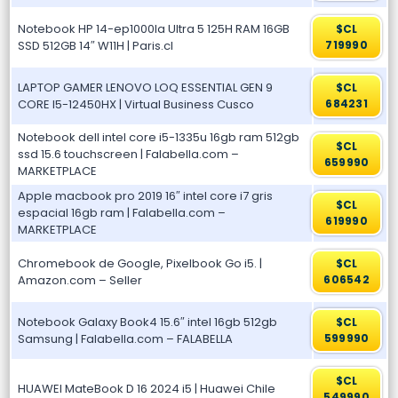
Notebook HP 14-ep1000la Ultra 5 125H RAM 16GB
$CL
SSD 512GB 14″ W11H | Paris.cl
719990
LAPTOP GAMER LENOVO LOQ ESSENTIAL GEN 9
$CL
CORE I5-12450HX | Virtual Business Cusco
684231
Notebook dell intel core i5-1335u 16gb ram 512gb
$CL
ssd 15.6 touchscreen | Falabella.com –
659990
MARKETPLACE
Apple macbook pro 2019 16″ intel core i7 gris
$CL
espacial 16gb ram | Falabella.com –
619990
MARKETPLACE
Chromebook de Google, Pixelbook Go i5. |
$CL
Amazon.com – Seller
606542
Notebook Galaxy Book4 15.6″ intel 16gb 512gb
$CL
Samsung | Falabella.com – FALABELLA
599990
$CL
HUAWEI MateBook D 16 2024 i5 | Huawei Chile
549990