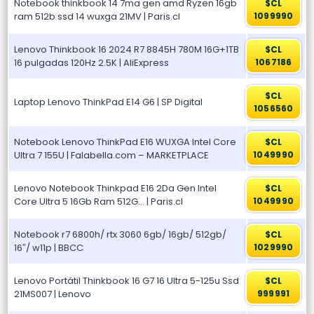
Notebook thinkbook 14 7ma gen amd Ryzen 16gb
$CL
ram 512b ssd 14 wuxga 21MV | Paris.cl
1099990
Lenovo Thinkbook 16 2024 R7 8845H 780M 16G+1TB
$CL
16 pulgadas 120Hz 2.5K | AliExpress
1067186
$CL
Laptop Lenovo ThinkPad E14 G6 | SP Digital
1056560
Notebook Lenovo ThinkPad E16 WUXGA Intel Core
$CL
Ultra 7 155U | Falabella.com – MARKETPLACE
1049990
Lenovo Notebook Thinkpad E16 2Da Gen Intel
$CL
Core Ultra 5 16Gb Ram 512G… | Paris.cl
1049990
Notebook r7 6800h/ rtx 3060 6gb/ 16gb/ 512gb/
$CL
16″/ w11p | BBCC
1029990
Lenovo Portátil Thinkbook 16 G7 16 Ultra 5-125u Ssd
$CL
21MS007 | Lenovo
999991