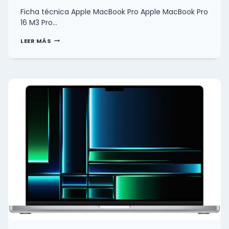
Ficha técnica Apple MacBook Pro Apple MacBook Pro
16 M3 Pro…
FICHA
LEER MÁS
TÉCNICA
APPLE
MACBOOK
PRO
APPLE
MACBOOK
PRO
16
M3
PRO
0
(0)