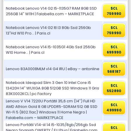
Notebook Lenovo V14 G2 I5-1135G7 RAM 8GB SSD
$CL
256GB 14″ W11H | Falabella.com – MARKETPLACE
759990
Notebook Lenovo V14 G2 Itl I3 8Gb Ssd 256Gb
$CL
13″Hd W10 Pro… | Paris.cl
759990
Notebook Lenovo V14 I5-1035G1 4Gb Ssd 256Gb
$CL
W10 Home… | Paris.cl
699990
$CL
Lenovo 83A0008MLM v14 G4 IRU | eBay – antonline
568187
Notebook Ideapad Slim 3 Gen 10 Intel Core i5
$CL
13420H 14″ WUXGA 8GB 512GB SSD Windows 11 Gris
552890
83K0002KCL | pc Factory
Lenovo V V14 7220U Portátil 35,6 cm (14″) Full HD
$CL
AMD Athlon Gold 8 GB LPDDR5-SDRAM 512 GB SSD
499990
Wi-Fi 5 (802.11ac) Windows 11 Home Negro |
Falabella.com – MARKETPLACE
Lenovo Portátil V14-iil 14 I5-1035/8gb/256gb Ssd
$CL
Negro Spanish QWERTY / EU Plug | Falabella.com