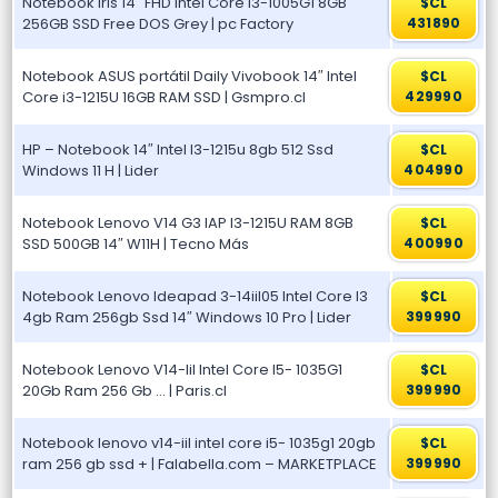
Notebook Iris 14″ FHD Intel Core i3-1005G1 8GB
$CL
256GB SSD Free DOS Grey | pc Factory
431890
Notebook ASUS portátil Daily Vivobook 14″ Intel
$CL
Core i3-1215U 16GB RAM SSD | Gsmpro.cl
429990
HP – Notebook 14″ Intel I3-1215u 8gb 512 Ssd
$CL
Windows 11 H | Lider
404990
Notebook Lenovo V14 G3 IAP I3-1215U RAM 8GB
$CL
SSD 500GB 14″ W11H | Tecno Más
400990
Notebook Lenovo Ideapad 3-14iil05 Intel Core I3
$CL
4gb Ram 256gb Ssd 14″ Windows 10 Pro | Lider
399990
Notebook Lenovo V14-Iil Intel Core I5- 1035G1
$CL
20Gb Ram 256 Gb … | Paris.cl
399990
Notebook lenovo v14-iil intel core i5- 1035g1 20gb
$CL
ram 256 gb ssd + | Falabella.com – MARKETPLACE
399990