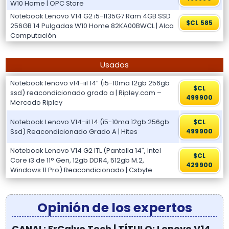
W10 Home | OPC Store
Notebook Lenovo V14 G2 i5-1135G7 Ram 4GB SSD
$CL 585
256GB 14 Pulgadas W10 Home 82KA00BWCL | Alca
Computación
Usados
Notebook lenovo v14-iil 14” (i5-10ma 12gb 256gb
$CL
ssd) reacondicionado grado a | Ripley.com –
499900
Mercado Ripley
Notebook Lenovo V14-iil 14 (i5-10ma 12gb 256gb
$CL
Ssd) Reacondicionado Grado A | Hites
499900
Notebook Lenovo V14 G2 ITL (Pantalla 14″, Intel
$CL
Core i3 de 11° Gen, 12gb DDR4, 512gb M.2,
429900
Windows 11 Pro) Reacondicionado | Csbyte
Opinión de los expertos
CANAL: ErCalvo Tech | TÍTULO: Lenovo V14