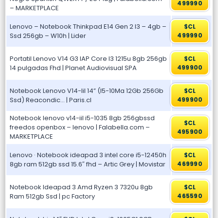
499990
– MARKETPLACE
Lenovo – Notebook Thinkpad E14 Gen 2 I3 – 4gb –
$CL
Ssd 256gb – W10h | Lider
499990
Portatil Lenovo V14 G3 IAP Core I3 1215u 8gb 256gb
$CL
14 pulgadas Fhd | Planet Audiovisual SPA
499900
Notebook Lenovo V14-Iil 14” (I5-10Ma 12Gb 256Gb
$CL
Ssd) Reacondic… | Paris.cl
499900
Notebook lenovo v14-iil i5-1035 8gb 256gbssd
$CL
freedos openbox – lenovo | Falabella.com –
495900
MARKETPLACE
Lenovo · Notebook ideapad 3 intel core i5-12450h
$CL
8gb ram 512gb ssd 15.6″ fhd – Artic Grey | Movistar
469990
Notebook Ideapad 3 Amd Ryzen 3 7320u 8gb
$CL
Ram 512gb Ssd | pc Factory
465590