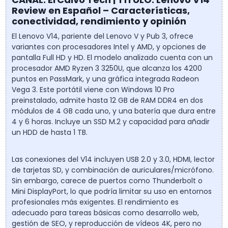
Review en Español – Características,
conectividad, rendimiento y opinión
El Lenovo V14, pariente del Lenovo V y Pub 3, ofrece
variantes con procesadores Intel y AMD, y opciones de
pantalla Full HD y HD. El modelo analizado cuenta con un
procesador AMD Ryzen 3 3250U, que alcanza los 4200
puntos en PassMark, y una gráfica integrada Radeon
Vega 3. Este portátil viene con Windows 10 Pro
preinstalado, admite hasta 12 GB de RAM DDR4 en dos
módulos de 4 GB cada uno, y una batería que dura entre
4 y 6 horas. Incluye un SSD M.2 y capacidad para añadir
un HDD de hasta 1 TB.
Las conexiones del V14 incluyen USB 2.0 y 3.0, HDMI, lector
de tarjetas SD, y combinación de auriculares/micrófono.
Sin embargo, carece de puertos como Thunderbolt o
Mini DisplayPort, lo que podría limitar su uso en entornos
profesionales más exigentes. El rendimiento es
adecuado para tareas básicas como desarrollo web,
gestión de SEO, y reproducción de vídeos 4K, pero no