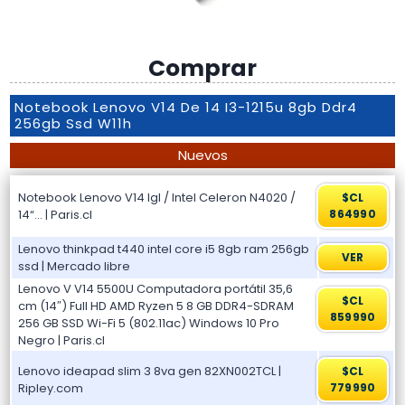
Comprar
Notebook Lenovo V14 De 14 I3-1215u 8gb Ddr4
256gb Ssd W11h
Nuevos
Notebook Lenovo V14 Igl / Intel Celeron N4020 /
$CL
14“… | Paris.cl
864990
Lenovo thinkpad t440 intel core i5 8gb ram 256gb
VER
ssd | Mercado libre
Lenovo V V14 5500U Computadora portátil 35,6
$CL
cm (14″) Full HD AMD Ryzen 5 8 GB DDR4-SDRAM
859990
256 GB SSD Wi-Fi 5 (802.11ac) Windows 10 Pro
Negro | Paris.cl
Lenovo ideapad slim 3 8va gen 82XN002TCL |
$CL
Ripley.com
779990