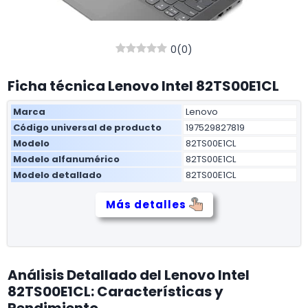
0
(
0
)
Ficha técnica Lenovo Intel 82TS00E1CL
Marca
Lenovo
Código universal de producto
197529827819
Modelo
82TS00E1CL
Modelo alfanumérico
82TS00E1CL
Modelo detallado
82TS00E1CL
Más detalles
Análisis Detallado del Lenovo Intel
82TS00E1CL: Características y
Rendimiento