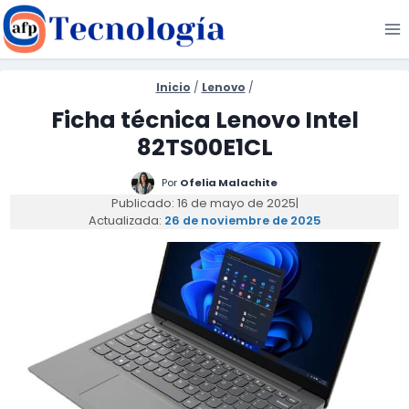
Saltar
al
contenido
Inicio
/
Lenovo
/
Ficha técnica Lenovo Intel
82TS00E1CL
Por
Ofelia Malachite
Publicado: 16 de mayo de 2025
|
Actualizada:
26 de noviembre de 2025