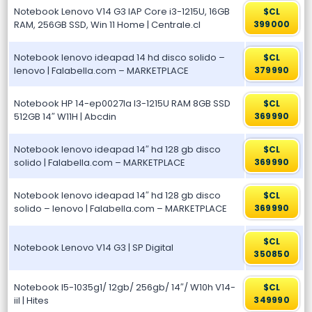
Notebook Lenovo V14 G3 IAP Core i3-1215U, 16GB
$CL
RAM, 256GB SSD, Win 11 Home | Centrale.cl
399000
Notebook lenovo ideapad 14 hd disco solido –
$CL
lenovo | Falabella.com – MARKETPLACE
379990
Notebook HP 14-ep0027la I3-1215U RAM 8GB SSD
$CL
512GB 14″ W11H | Abcdin
369990
Notebook lenovo ideapad 14″ hd 128 gb disco
$CL
solido | Falabella.com – MARKETPLACE
369990
Notebook lenovo ideapad 14″ hd 128 gb disco
$CL
solido – lenovo | Falabella.com – MARKETPLACE
369990
$CL
Notebook Lenovo V14 G3 | SP Digital
350850
Notebook I5-1035g1/ 12gb/ 256gb/ 14″/ W10h V14-
$CL
iil | Hites
349990