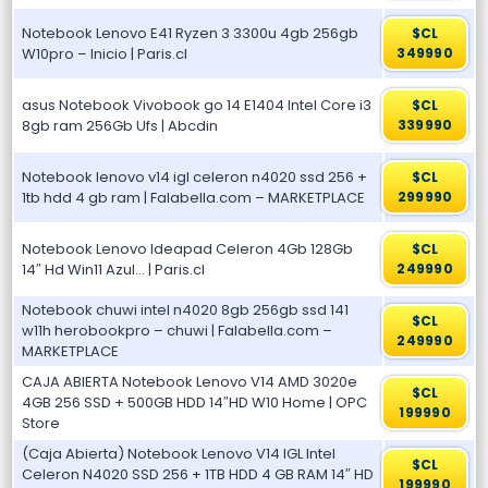
Notebook Lenovo E41 Ryzen 3 3300u 4gb 256gb
$CL
W10pro – Inicio | Paris.cl
349990
asus Notebook Vivobook go 14 E1404 Intel Core i3
$CL
8gb ram 256Gb Ufs | Abcdin
339990
Notebook lenovo v14 igl celeron n4020 ssd 256 +
$CL
1tb hdd 4 gb ram | Falabella.com – MARKETPLACE
299990
Notebook Lenovo Ideapad Celeron 4Gb 128Gb
$CL
14″ Hd Win11 Azul… | Paris.cl
249990
Notebook chuwi intel n4020 8gb 256gb ssd 141
$CL
w11h herobookpro – chuwi | Falabella.com –
249990
MARKETPLACE
CAJA ABIERTA Notebook Lenovo V14 AMD 3020e
$CL
4GB 256 SSD + 500GB HDD 14″HD W10 Home | OPC
199990
Store
(Caja Abierta) Notebook Lenovo V14 IGL Intel
$CL
Celeron N4020 SSD 256 + 1TB HDD 4 GB RAM 14″ HD
199990