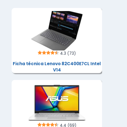
4.3
(73)
Ficha técnica Lenovo 82C400E7CL Intel
V14
4.4
(69)