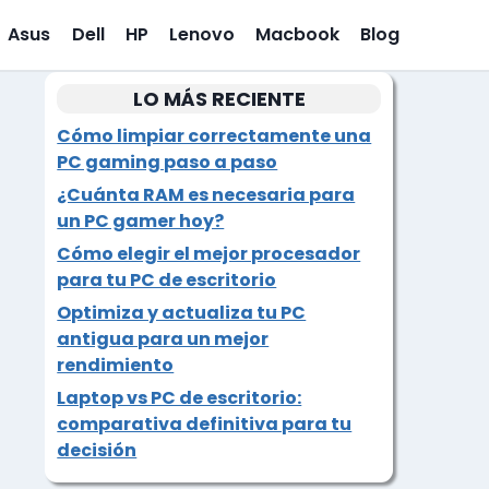
Asus
Dell
HP
Lenovo
Macbook
Blog
LO MÁS RECIENTE
Cómo limpiar correctamente una
PC gaming paso a paso
¿Cuánta RAM es necesaria para
un PC gamer hoy?
Cómo elegir el mejor procesador
para tu PC de escritorio
Optimiza y actualiza tu PC
antigua para un mejor
rendimiento
Laptop vs PC de escritorio:
comparativa definitiva para tu
decisión