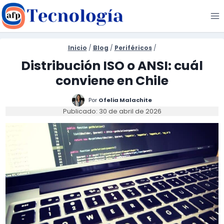
Saltar
al
contenido
Inicio
/
Blog
/
Periféricos
/
Distribución ISO o ANSI: cuál
conviene en Chile
Por
Ofelia Malachite
Publicado: 30 de abril de 2026