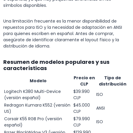
símbolos disponibles.
Una limitación frecuente es la menor disponibilidad de
repuestos para ISO y la necesidad de adaptación en ANSI
para quienes escriben en español. Antes de comprar,
asegúrate de identificar claramente el layout físico y la
distribución de idioma.
Resumen de modelos populares y sus
características
Precio en
Tipo de
Modelo
CLP
distribución
Logitech K380 Multi-Device
$39.990
ISO
(versión español)
CLP
Redragon Kumara K552 (versión
$45.000
ANSI
US)
CLP
Corsair K55 RGB Pro (versión
$79.990
ISO
español)
CLP
Razer BlackWidow V3 (versión
$129.990