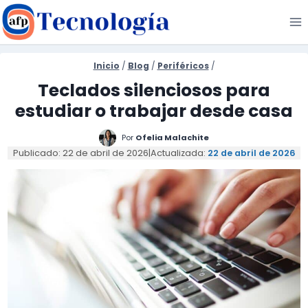
Saltar
al
contenido
Inicio
/
Blog
/
Periféricos
/
Teclados silenciosos para
estudiar o trabajar desde casa
Por
Ofelia Malachite
Publicado: 22 de abril de 2026
|
Actualizada:
22 de abril de 2026