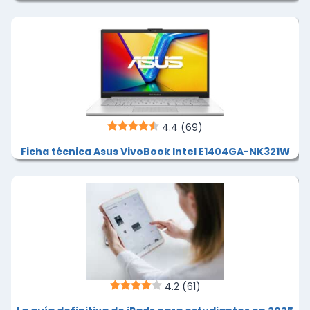
4.4
(69)
Ficha técnica Asus VivoBook Intel E1404GA-NK321W
4.2
(61)