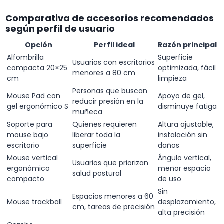
Comparativa de accesorios recomendados
según perfil de usuario
Opción
Perfil ideal
Razón principal
Alfombrilla
Superficie
Usuarios con escritorios
compacta 20×25
optimizada, fácil
menores a 80 cm
cm
limpieza
Personas que buscan
Mouse Pad con
Apoyo de gel,
reducir presión en la
gel ergonómico S
disminuye fatiga
muñeca
Soporte para
Quienes requieren
Altura ajustable,
mouse bajo
liberar toda la
instalación sin
escritorio
superficie
daños
Mouse vertical
Ángulo vertical,
Usuarios que priorizan
ergonómico
menor espacio
salud postural
compacto
de uso
Sin
Espacios menores a 60
Mouse trackball
desplazamiento,
cm, tareas de precisión
alta precisión