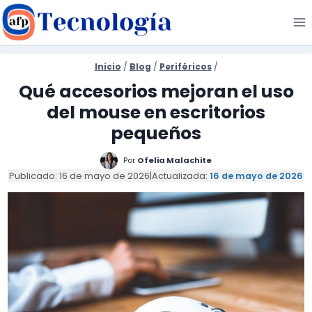
Saltar
al
contenido
Inicio
/
Blog
/
Periféricos
/
Qué accesorios mejoran el uso
del mouse en escritorios
pequeños
Por
Ofelia Malachite
Publicado: 16 de mayo de 2026
|
Actualizada:
16 de mayo de 2026