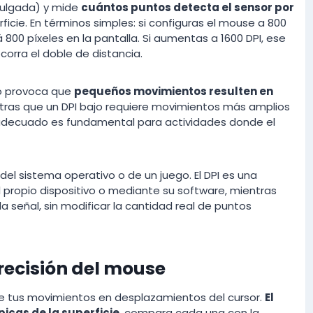
 pulgada) y mide
cuántos puntos detecta el sensor por
ficie. En términos simples: si configuras el mouse a 800
 800 píxeles en la pantalla. Si aumentas a 1600 DPI, ese
corra el doble de distancia.
lto provoca que
pequeños movimientos resulten en
ntras que un DPI bajo requiere movimientos más amplios
PI adecuado es fundamental para actividades donde el
 del sistema operativo o de un juego. El DPI es una
l propio dispositivo o mediante su software, mientras
 la señal, sin modificar la cantidad real de puntos
precisión del mouse
ce tus movimientos en desplazamientos del cursor.
El
icas de la superficie
, compara cada una con la