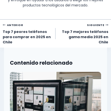
y enfoque en ayudar a los usuarios a elegir los mejores
productos tecnológicos del mercado.
Navegación
ANTERIOR
SIGUIENTE
de
Top 7 peores teléfonos
Top 7 mejores teléfonos
entradas
para comprar en 2025 en
gama media 2025 en
Chile
Chile
Contenido relacionado