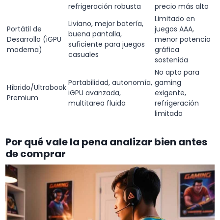
refrigeración robusta
precio más alto
Limitado en
Liviano, mejor batería,
Portátil de
juegos AAA,
buena pantalla,
Desarrollo (iGPU
menor potencia
suficiente para juegos
moderna)
gráfica
casuales
sostenida
No apto para
Portabilidad, autonomía,
gaming
Híbrido/Ultrabook
iGPU avanzada,
exigente,
Premium
multitarea fluida
refrigeración
limitada
Por qué vale la pena analizar bien antes
de comprar