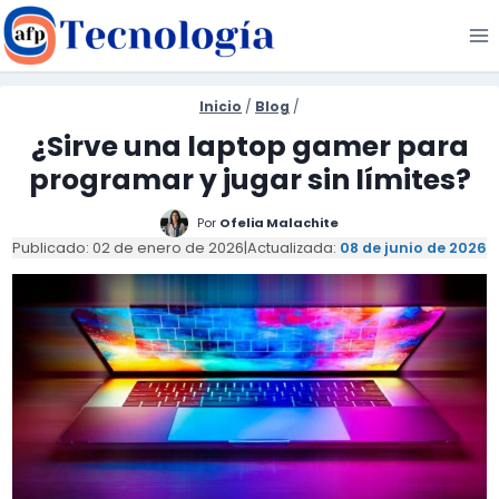
Saltar
al
contenido
Inicio
/
Blog
/
¿Sirve una laptop gamer para
programar y jugar sin límites?
Por
Ofelia Malachite
Publicado: 02 de enero de 2026
|
Actualizada:
08 de junio de 2026