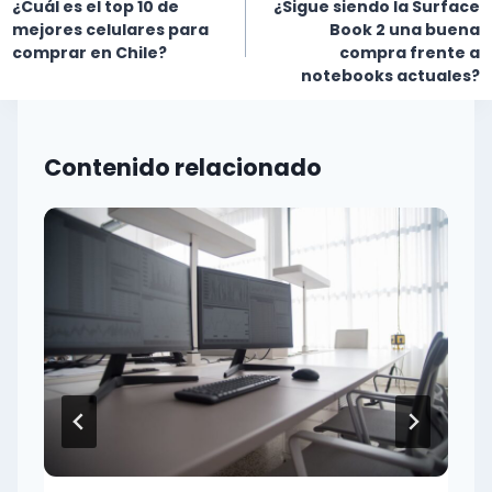
de
¿Cuál es el top 10 de
¿Sigue siendo la Surface
entradas
mejores celulares para
Book 2 una buena
comprar en Chile?
compra frente a
notebooks actuales?
Contenido relacionado