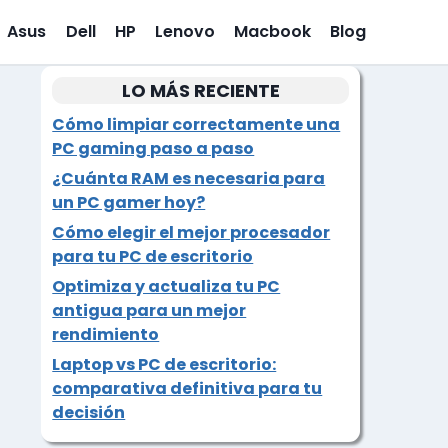
Asus
Dell
HP
Lenovo
Macbook
Blog
LO MÁS RECIENTE
Cómo limpiar correctamente una
PC gaming paso a paso
¿Cuánta RAM es necesaria para
un PC gamer hoy?
Cómo elegir el mejor procesador
para tu PC de escritorio
Optimiza y actualiza tu PC
antigua para un mejor
rendimiento
Laptop vs PC de escritorio:
comparativa definitiva para tu
decisión