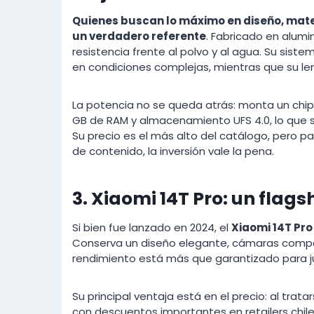
Quienes buscan lo máximo en diseño, mater
un verdadero referente
. Fabricado en alumi
resistencia frente al polvo y al agua. Su siste
en condiciones complejas, mientras que su len
La potencia no se queda atrás: monta un ch
GB de RAM y almacenamiento UFS 4.0, lo que se
Su precio es el más alto del catálogo, pero p
de contenido, la inversión vale la pena.
3. Xiaomi 14T Pro: un flag
Si bien fue lanzado en 2024, el
Xiaomi 14T Pro
Conserva un diseño elegante, cámaras compet
rendimiento está más que garantizado para ju
Su principal ventaja está en el precio: al tra
con descuentos importantes en retailers chil