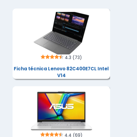
4.3
(73)
Ficha técnica Lenovo 82C400E7CL Intel
V14
4.4
(69)