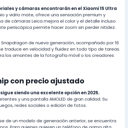
iales y cámaras encontrarán en el Xiaomi 15 Ultra
nio y vidrio mate, ofrece una sensación premium y
ma de cámaras Leica mejora el color y el detalle incluso
te periscópica permite hacer zoom sin perder nitidez.
ip Snapdragon de nueva generación, acompañado por 16
 traduce en velocidad y fluidez en todo tipo de tareas.
ara los amantes de la fotografía móvil o los creadores
ship con precio ajustado
 sigue siendo una excelente opción en 2025.
entes y una pantalla AMOLED de gran calidad. Su
egos, redes sociales o edición de fotos.
tarse de un modelo de generación anterior, se encuentra
enos. Para quienes quieren un teléfono de gama alta