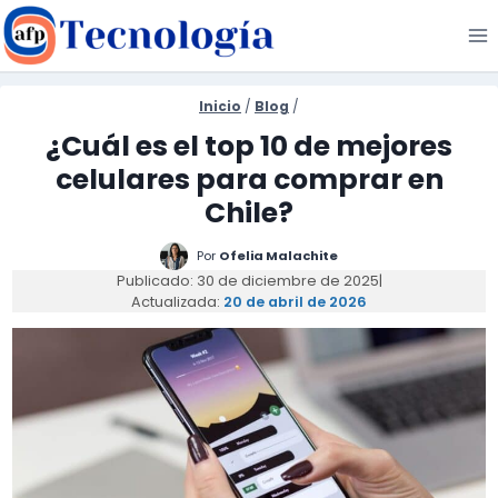
Saltar
al
contenido
Inicio
/
Blog
/
¿Cuál es el top 10 de mejores
celulares para comprar en
Chile?
Por
Ofelia Malachite
Publicado: 30 de diciembre de 2025
|
Actualizada:
20 de abril de 2026