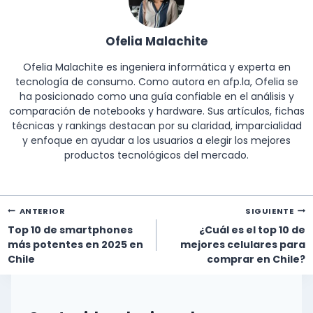
Ofelia Malachite
Ofelia Malachite es ingeniera informática y experta en
tecnología de consumo. Como autora en afp.la, Ofelia se
ha posicionado como una guía confiable en el análisis y
comparación de notebooks y hardware. Sus artículos, fichas
técnicas y rankings destacan por su claridad, imparcialidad
y enfoque en ayudar a los usuarios a elegir los mejores
productos tecnológicos del mercado.
Navegación
ANTERIOR
SIGUIENTE
de
Top 10 de smartphones
¿Cuál es el top 10 de
entradas
más potentes en 2025 en
mejores celulares para
Chile
comprar en Chile?