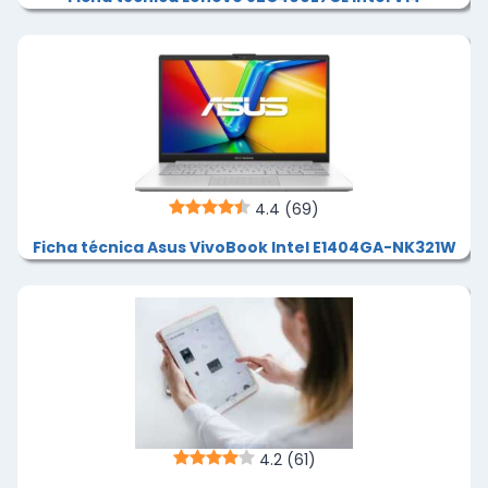
4.4
(69)
Ficha técnica Asus VivoBook Intel E1404GA-NK321W
4.2
(61)