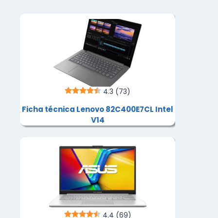
4.3
(73)
Ficha técnica Lenovo 82C400E7CL Intel
V14
4.4
(69)