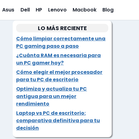
Asus
Dell
HP
Lenovo
Macbook
Blog
LO MÁS RECIENTE
Cómo limpiar correctamente una
PC gaming paso a paso
¿Cuánta RAM es necesaria para
un PC gamer hoy?
Cómo elegir el mejor procesador
para tu PC de escritorio
Optimiza y actualiza tu PC
antigua para un mejor
rendimiento
Laptop vs PC de escritorio:
comparativa definitiva para tu
decisión