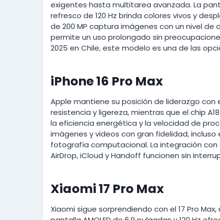
exigentes hasta multitarea avanzada. La pan
refresco de 120 Hz brinda colores vivos y des
de 200 MP captura imágenes con un nivel de 
permite un uso prolongado sin preocupacione
2025 en Chile, este modelo es una de las op
iPhone 16 Pro Max
Apple mantiene su posición de liderazgo con e
resistencia y ligereza, mientras que el chip A
la eficiencia energética y la velocidad de pr
imágenes y videos con gran fidelidad, incluso 
fotografía computacional. La integración co
AirDrop, iCloud y Handoff funcionen sin interru
Xiaomi 17 Pro Max
Xiaomi sigue sorprendiendo con el 17 Pro Max
pantalla AMOLED de 6,9 pulgadas y 120 Hz ofrec