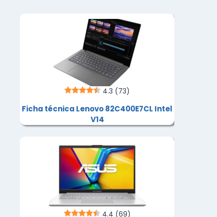
4.3
(73)
Ficha técnica Lenovo 82C400E7CL Intel
V14
4.4
(69)