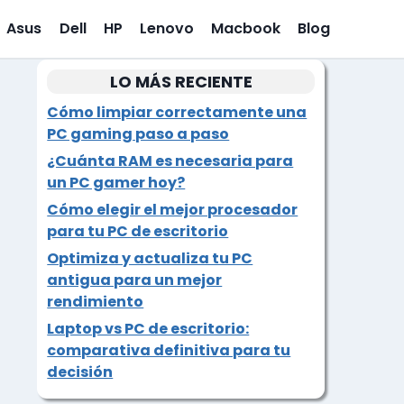
Asus
Dell
HP
Lenovo
Macbook
Blog
LO MÁS RECIENTE
Cómo limpiar correctamente una
PC gaming paso a paso
¿Cuánta RAM es necesaria para
un PC gamer hoy?
Cómo elegir el mejor procesador
para tu PC de escritorio
Optimiza y actualiza tu PC
antigua para un mejor
rendimiento
Laptop vs PC de escritorio:
comparativa definitiva para tu
decisión