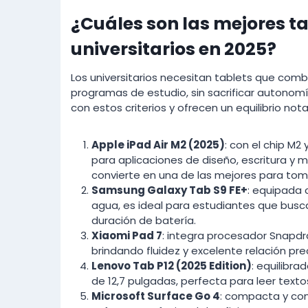
¿Cuáles son las mejores t
universitarios en 2025?
Los universitarios necesitan tablets que com
programas de estudio, sin sacrificar autono
con estos criterios y ofrecen un equilibrio no
Apple iPad Air M2 (2025)
: con el chip M2
para aplicaciones de diseño, escritura y mu
convierte en una de las mejores para to
Samsung Galaxy Tab S9 FE+
: equipada 
agua, es ideal para estudiantes que busc
duración de batería.
Xiaomi Pad 7
: integra procesador Snapdr
brindando fluidez y excelente relación pre
Lenovo Tab P12 (2025 Edition)
: equilibr
de 12,7 pulgadas, perfecta para leer texto
Microsoft Surface Go 4
: compacta y con