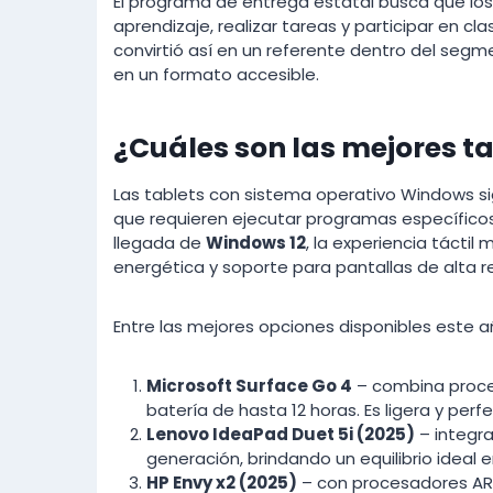
El programa de entrega estatal busca que l
aprendizaje, realizar tareas y participar en cla
convirtió así en un referente dentro del seg
en un formato accesible.
¿Cuáles son las mejores t
Las tablets con sistema operativo Windows si
que requieren ejecutar programas específicos d
llegada de
Windows 12
, la experiencia táctil
energética y soporte para pantallas de alta r
Entre las mejores opciones disponibles este 
Microsoft Surface Go 4
– combina proces
batería de hasta 12 horas. Es ligera y perf
Lenovo IdeaPad Duet 5i (2025)
– integra
generación, brindando un equilibrio ideal 
HP Envy x2 (2025)
– con procesadores ARM