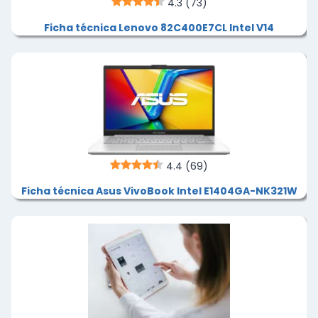
4.3
(73)
Ficha técnica Lenovo 82C400E7CL Intel V14
4.4
(69)
Ficha técnica Asus VivoBook Intel E1404GA-NK321W