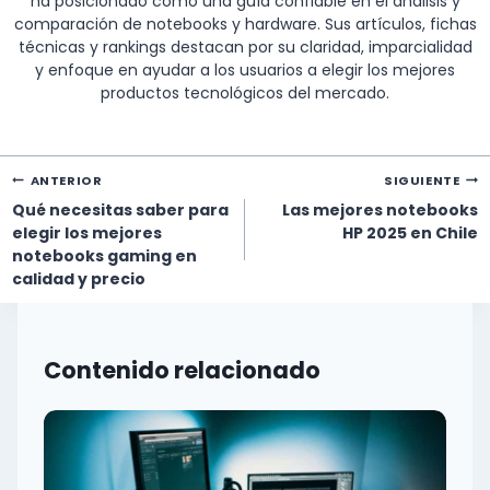
ha posicionado como una guía confiable en el análisis y
comparación de notebooks y hardware. Sus artículos, fichas
técnicas y rankings destacan por su claridad, imparcialidad
y enfoque en ayudar a los usuarios a elegir los mejores
productos tecnológicos del mercado.
Navegación
ANTERIOR
SIGUIENTE
de
Qué necesitas saber para
Las mejores notebooks
entradas
elegir los mejores
HP 2025 en Chile
notebooks gaming en
calidad y precio
Contenido relacionado