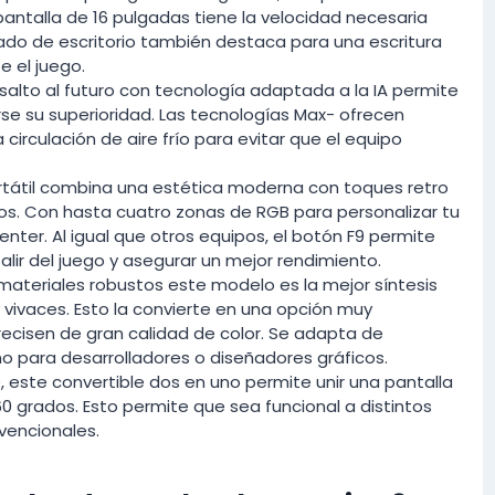
pantalla de 16 pulgadas tiene la velocidad necesaria
lado de escritorio también destaca para una escritura
 el juego.
salto al futuro con tecnología adaptada a la IA permite
e su superioridad. Las tecnologías Max- ofrecen
irculación de aire frío para evitar que el equipo
rtátil combina una estética moderna con toques retro
ios. Con hasta cuatro zonas de RGB para personalizar tu
er. Al igual que otros equipos, el botón F9 permite
ir del juego y asegurar un mejor rendimiento.
ateriales robustos este modelo es la mejor síntesis
 vivaces. Esto la convierte en una opción muy
ecisen de gran calidad de color. Se adapta de
mo para desarrolladores o diseñadores gráficos.
 este convertible dos en uno permite unir una pantalla
60 grados. Esto permite que sea funcional a distintos
vencionales.