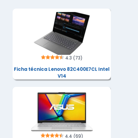
4.3
(73)
Ficha técnica Lenovo 82C400E7CL Intel
V14
4.4
(69)