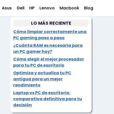
Asus
Dell
HP
Lenovo
Macbook
Blog
LO MÁS RECIENTE
Cómo limpiar correctamente una
PC gaming paso a paso
¿Cuánta RAM es necesaria para
un PC gamer hoy?
Cómo elegir el mejor procesador
para tu PC de escritorio
Optimiza y actualiza tu PC
antigua para un mejor
rendimiento
Laptop vs PC de escritorio:
comparativa definitiva para tu
decisión