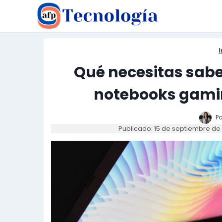
Saltar
al
contenido
I
Qué necesitas saber
notebooks gamin
Po
Publicado: 15 de septiembre de