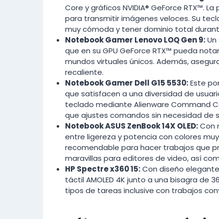
Core y gráficos NVIDIA® GeForce RTX™. La 
para transmitir imágenes veloces. Su tec
muy cómoda y tener dominio total durante
Notebook Gamer Lenovo LOQ Gen 9:
Un 
que en su GPU GeForce RTX™ pueda notars
mundos virtuales únicos. Además, asegura c
recaliente.
Notebook Gamer Dell G15 5530:
Este po
que satisfacen a una diversidad de usuar
teclado mediante Alienware Command Cent
que ajustes comandos sin necesidad de sal
Notebook ASUS ZenBook 14X OLED:
Con m
entre ligereza y potencia con colores muy
recomendable para hacer trabajos que pr
maravillas para editores de video, así co
HP Spectre x360 15:
Con diseño elegante,
táctil AMOLED 4K junto a una bisagra de 3
tipos de tareas inclusive con trabajos con