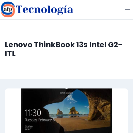
Saltar
al
contenido
Lenovo ThinkBook 13s Intel G2-
ITL