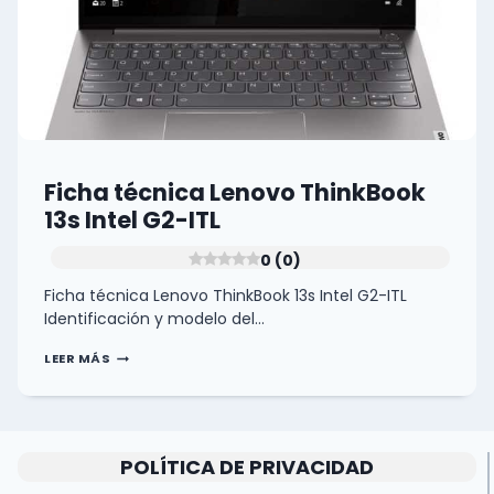
Ficha técnica Lenovo ThinkBook
13s Intel G2-ITL
0 (0)
Ficha técnica Lenovo ThinkBook 13s Intel G2-ITL
Identificación y modelo del…
FICHA
LEER MÁS
TÉCNICA
LENOVO
THINKBOOK
13S
INTEL
G2-
POLÍTICA DE PRIVACIDAD
ITL