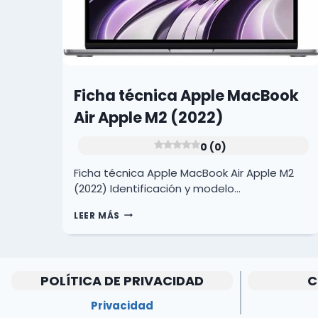
Ficha técnica Apple MacBook
Air Apple M2 (2022)
0 (0)
Ficha técnica Apple MacBook Air Apple M2
(2022) Identificación y modelo…
FICHA
LEER MÁS
TÉCNICA
APPLE
MACBOOK
AIR
APPLE
POLÍTICA DE PRIVACIDAD
C
M2
(2022)
Privacidad