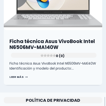
Ficha técnica Asus VivoBook Intel
N6506MV-MA140W
0 (0)
Ficha técnica Asus VivoBook Intel N6506MV-MA140W
Identificación y modelo del producto:…
FICHA
LEER MÁS
TÉCNICA
ASUS
VIVOBOOK
INTEL
N6506MV-
MA140W
POLÍTICA DE PRIVACIDAD