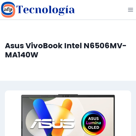
Saltar
al
contenido
Asus VivoBook Intel N6506MV-
MA140W