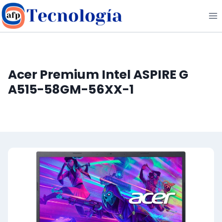
Saltar
al
contenido
Acer Premium Intel ASPIRE G
A515-58GM-56XX-1