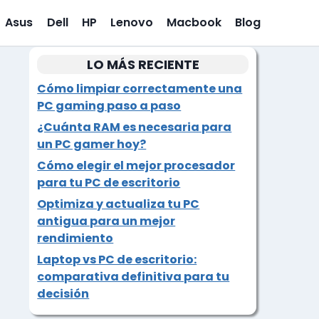
Asus
Dell
HP
Lenovo
Macbook
Blog
LO MÁS RECIENTE
Cómo limpiar correctamente una
PC gaming paso a paso
¿Cuánta RAM es necesaria para
un PC gamer hoy?
Cómo elegir el mejor procesador
para tu PC de escritorio
Optimiza y actualiza tu PC
antigua para un mejor
rendimiento
Laptop vs PC de escritorio:
comparativa definitiva para tu
decisión