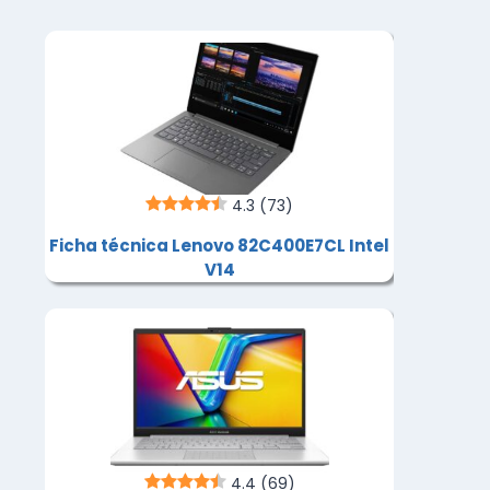
4.3
(73)
Ficha técnica Lenovo 82C400E7CL Intel
V14
4.4
(69)