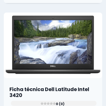
DELL
LATITUDE
INTEL
5420
0
(0)
Ficha técnica Dell Latitude Intel
3420
0 (0)