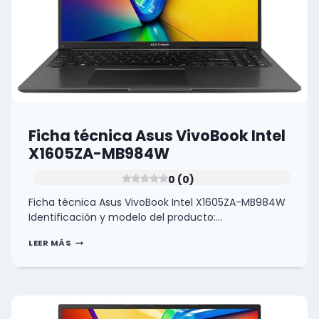
Ficha técnica Asus VivoBook Intel
X1605ZA-MB984W
0 (0)
Ficha técnica Asus VivoBook Intel X1605ZA-MB984W
Identificación y modelo del producto:…
FICHA
LEER MÁS
TÉCNICA
ASUS
VIVOBOOK
INTEL
X1605ZA-
MB984W