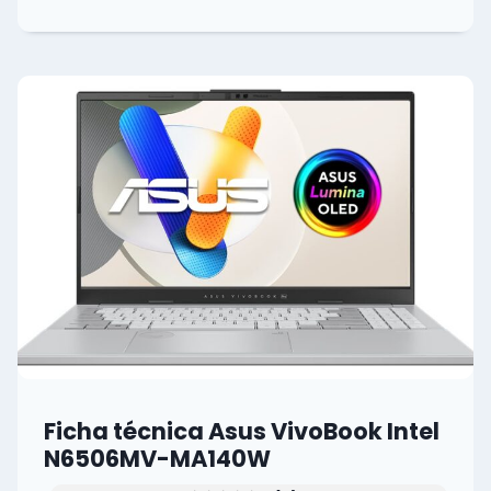
TÉCNICA
ASUS
VIVOBOOK
INTEL
X1605ZA-
MB536W
0
(0)
Ficha técnica Asus VivoBook Intel
N6506MV-MA140W