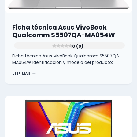
Ficha técnica Asus VivoBook
Qualcomm S5507QA-MA054W
0 (0)
Ficha técnica Asus VivoBook Qualcomm S5507QA-
MA054W Identificación y modelo del producto:…
FICHA
LEER MÁS
TÉCNICA
ASUS
VIVOBOOK
QUALCOMM
S5507QA-
MA054W
0
(0)