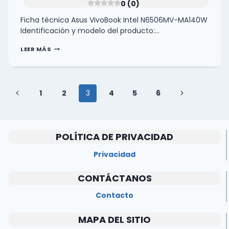
0 (0)
Ficha técnica Asus VivoBook Intel N6506MV-MA140W
Identificación y modelo del producto:…
FICHA
LEER MÁS
TÉCNICA
ASUS
VIVOBOOK
INTEL
Navegación
N6506MV-
Página
1
2
3
4
5
6
Siguiente
MA140W
de
anterior
página
página
0
(0)
POLÍTICA DE PRIVACIDAD
Privacidad
CONTÁCTANOS
Contacto
MAPA DEL SITIO