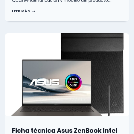
QD291W Identificación y modelo del producto:…
FICHA
LEER MÁS
TÉCNICA
ASUS
ZENBOOK
QUALCOMM
UX3407QA-
QD291W
0
(0)
Ficha técnica Asus ZenBook Intel