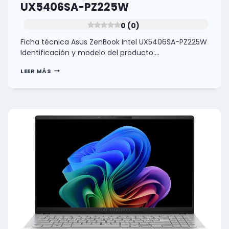
UX5406SA-PZ225W
0 (0)
Ficha técnica Asus ZenBook Intel UX5406SA-PZ225W
Identificación y modelo del producto:…
FICHA
LEER MÁS
TÉCNICA
ASUS
ZENBOOK
INTEL
UX5406SA-
PZ225W
0
(0)