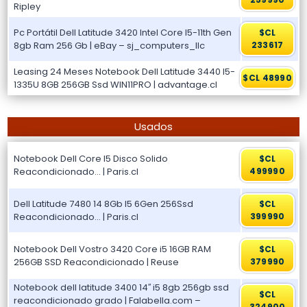
Ripley
Pc Portátil Dell Latitude 3420 Intel Core I5-11th Gen
$CL
8gb Ram 256 Gb | eBay – sj_computers_llc
233617
Leasing 24 Meses Notebook Dell Latitude 3440 I5-
$CL 48990
1335U 8GB 256GB Ssd WIN11PRO | advantage.cl
Usados
Notebook Dell Core I5 Disco Solido
$CL
Reacondicionado… | Paris.cl
499990
Dell Latitude 7480 14 8Gb I5 6Gen 256Ssd
$CL
Reacondicionado… | Paris.cl
399990
Notebook Dell Vostro 3420 Core i5 16GB RAM
$CL
256GB SSD Reacondicionado | Reuse
379990
Notebook dell latitude 3400 14′′ i5 8gb 256gb ssd
$CL
reacondicionado grado | Falabella.com –
324900