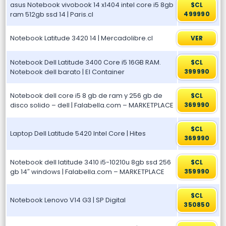
asus Notebook vivobook 14 x1404 intel core i5 8gb
$CL
ram 512gb ssd 14 | Paris.cl
499990
Notebook Latitude 3420 14 | Mercadolibre.cl
VER
Notebook Dell Latitude 3400 Core i5 16GB RAM.
$CL
Notebook dell barato | El Container
399990
Notebook dell core i5 8 gb de ram y 256 gb de
$CL
disco solido – dell | Falabella.com – MARKETPLACE
369990
$CL
Laptop Dell Latitude 5420 Intel Core | Hites
369990
Notebook dell latitude 3410 i5-10210u 8gb ssd 256
$CL
gb 14″ windows | Falabella.com – MARKETPLACE
359990
$CL
Notebook Lenovo V14 G3 | SP Digital
350850