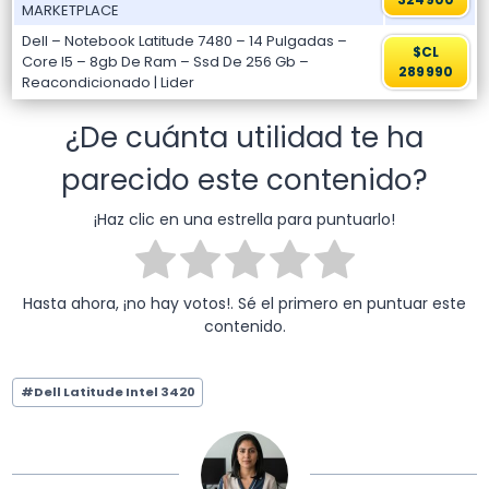
MARKETPLACE
Dell – Notebook Latitude 7480 – 14 Pulgadas –
$CL
Core I5 – 8gb De Ram – Ssd De 256 Gb –
289990
Reacondicionado | Lider
¿De cuánta utilidad te ha
parecido este contenido?
¡Haz clic en una estrella para puntuarlo!
Hasta ahora, ¡no hay votos!. Sé el primero en puntuar este
contenido.
Etiquetas
#
Dell Latitude Intel 3420
de
la
entrada: