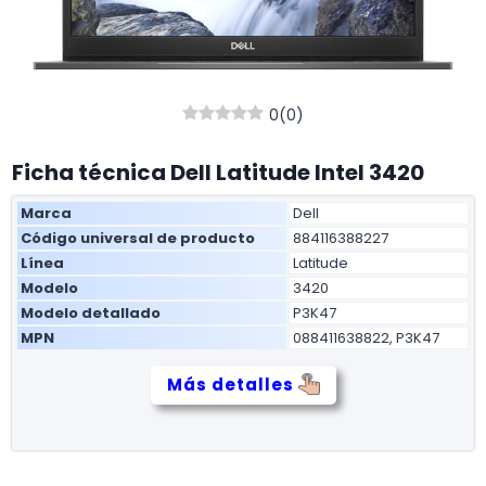
0
(
0
)
Ficha técnica Dell Latitude Intel 3420
Marca
Dell
Código universal de producto
884116388227
Línea
Latitude
Modelo
3420
Modelo detallado
P3K47
MPN
088411638822, P3K47
Más detalles