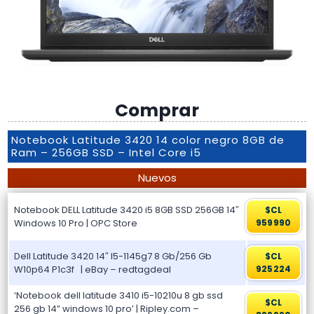
Comprar
Notebook Latitude 3420 14 color negro 8GB de
Ram – 256GB SSD – Intel Core i5
Nuevos
Notebook DELL Latitude 3420 i5 8GB SSD 256GB 14″
$CL
Windows 10 Pro | OPC Store
959990
Dell Latitude 3420 14″ I5-1145g7 8 Gb/256 Gb
$CL
W10p64 P1c3f ️️ ️️ | eBay – redtagdeal
925224
‘Notebook dell latitude 3410 i5-10210u 8 gb ssd
$CL
256 gb 14” windows 10 pro’ | Ripley.com –