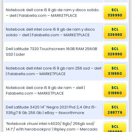
Notebook dell core i5 8 gb de ram y disco solido.
$CL
– dell | Falabella.com – MARKETPLACE
339990
Notebook dell intel core i5 8 gb de ram y disco
$CL
solido – dell | Falabella.com – MARKETPLACE
339990
Dell Latitude 7320 Touchscreen 16GB RAM 256GB
$CL
SSD | Lider
329990
Notebook dell intel core i5 8 gb ram 256 ssd – dell
$CL
| Falabella.com – MARKETPLACE
319990
Notebook dell core i5 8 gb de ram – dell |
$CL
Falabella.com – MARKETPLACE
319990
Dell Latitude 3420 14″ Negra 2021 Fhd 2,4 Ghz I5-
$CL
1135g7 8 Gb 256 Gb | eBay – itsworthmore
288776
‘Notebook chuwi intel n4020/ 8gb/ 256gb ssd/
$CL
14.1”/ w11h herobookpro’ | Ripley.com – Mercado
259990