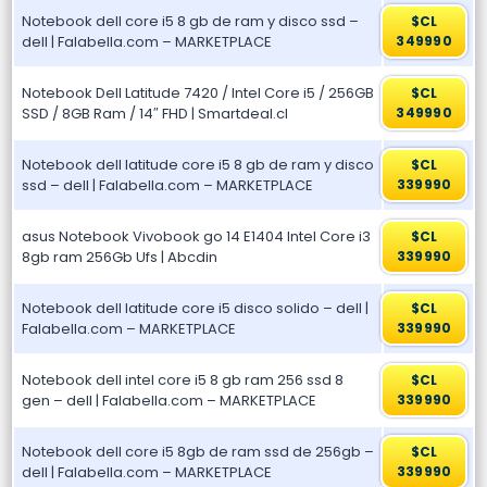
Notebook dell core i5 8 gb de ram y disco ssd –
$CL
dell | Falabella.com – MARKETPLACE
349990
Notebook Dell Latitude 7420 / Intel Core i5 / 256GB
$CL
SSD / 8GB Ram / 14″ FHD | Smartdeal.cl
349990
Notebook dell latitude core i5 8 gb de ram y disco
$CL
ssd – dell | Falabella.com – MARKETPLACE
339990
asus Notebook Vivobook go 14 E1404 Intel Core i3
$CL
8gb ram 256Gb Ufs | Abcdin
339990
Notebook dell latitude core i5 disco solido – dell |
$CL
Falabella.com – MARKETPLACE
339990
Notebook dell intel core i5 8 gb ram 256 ssd 8
$CL
gen – dell | Falabella.com – MARKETPLACE
339990
Notebook dell core i5 8gb de ram ssd de 256gb –
$CL
dell | Falabella.com – MARKETPLACE
339990