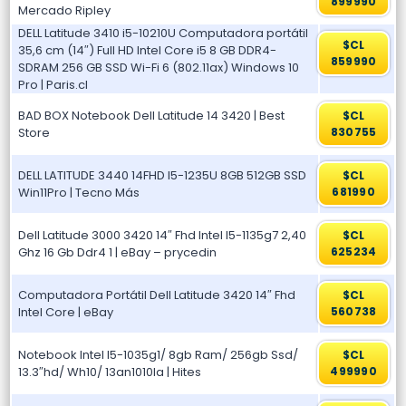
899990
Mercado Ripley
DELL Latitude 3410 i5-10210U Computadora portátil
$CL
35,6 cm (14″) Full HD Intel Core i5 8 GB DDR4-
859990
SDRAM 256 GB SSD Wi-Fi 6 (802.11ax) Windows 10
Pro | Paris.cl
BAD BOX Notebook Dell Latitude 14 3420 | Best
$CL
Store
830755
DELL LATITUDE 3440 14FHD I5-1235U 8GB 512GB SSD
$CL
Win11Pro | Tecno Más
681990
Dell Latitude 3000 3420 14″ Fhd Intel I5-1135g7 2,40
$CL
Ghz 16 Gb Ddr4 1 | eBay – prycedin
625234
Computadora Portátil Dell Latitude 3420 14″ Fhd
$CL
Intel Core | eBay
560738
Notebook Intel I5-1035g1/ 8gb Ram/ 256gb Ssd/
$CL
13.3″hd/ Wh10/ 13an1010la | Hites
499990