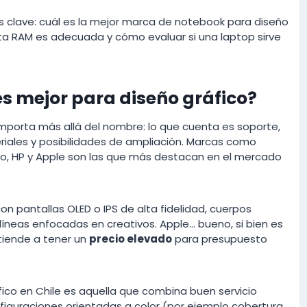
 clave: cuál es la mejor marca de notebook para diseño
ta RAM es adecuada y cómo evaluar si una laptop sirve
s mejor para diseño gráfico?
importa más allá del nombre: lo que cuenta es soporte,
eriales y posibilidades de ampliación. Marcas como
vo, HP y Apple son las que más destacan en el mercado
n pantallas OLED o IPS de alta fidelidad, cuerpos
 líneas enfocadas en creativos. Apple… bueno, si bien es
tiende a tener un
precio elevado
para presupuesto
fico en Chile es aquella que combina buen servicio
onfiguraciones orientadas a color (por ejemplo cobertura