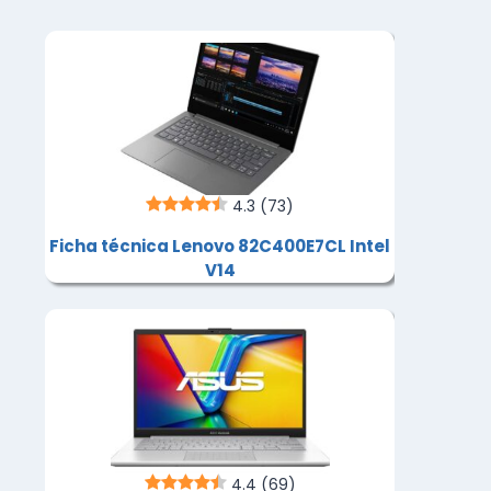
4.3
(73)
Ficha técnica Lenovo 82C400E7CL Intel
V14
4.4
(69)