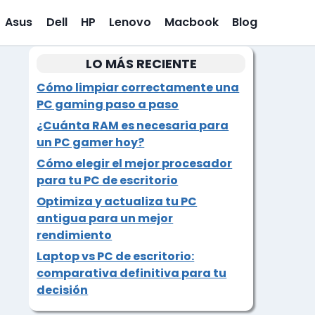
Asus
Dell
HP
Lenovo
Macbook
Blog
LO MÁS RECIENTE
Cómo limpiar correctamente una
PC gaming paso a paso
¿Cuánta RAM es necesaria para
un PC gamer hoy?
Cómo elegir el mejor procesador
para tu PC de escritorio
Optimiza y actualiza tu PC
antigua para un mejor
rendimiento
Laptop vs PC de escritorio:
comparativa definitiva para tu
decisión