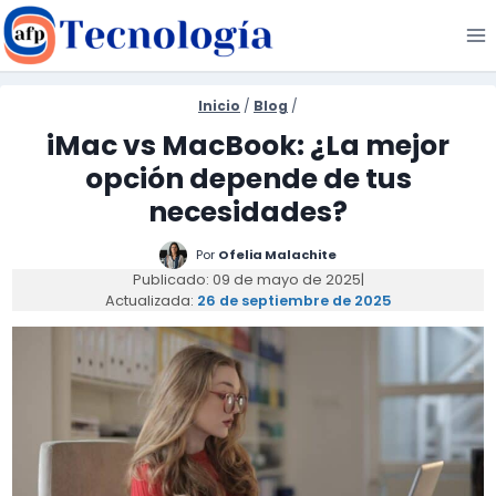
Saltar
al
contenido
Inicio
/
Blog
/
iMac vs MacBook: ¿La mejor
opción depende de tus
necesidades?
Por
Ofelia Malachite
Publicado: 09 de mayo de 2025
|
Actualizada:
26 de septiembre de 2025