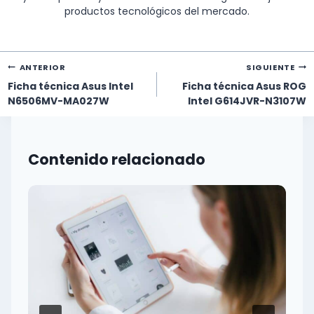
productos tecnológicos del mercado.
Navegación
ANTERIOR
SIGUIENTE
de
Ficha técnica Asus Intel
Ficha técnica Asus ROG
entradas
N6506MV-MA027W
Intel G614JVR-N3107W
Contenido relacionado