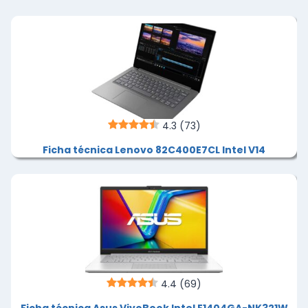
4.3
(73)
Ficha técnica Lenovo 82C400E7CL Intel V14
4.4
(69)