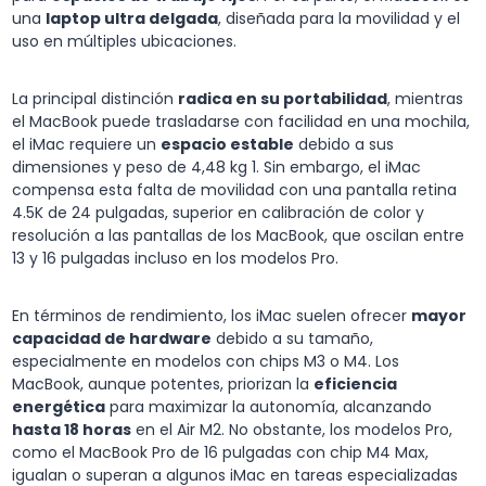
una
laptop ultra delgada
, diseñada para la movilidad y el
uso en múltiples ubicaciones.
La principal distinción
radica en su portabilidad
, mientras
el MacBook puede trasladarse con facilidad en una mochila,
el iMac requiere un
espacio estable
debido a sus
dimensiones y peso de 4,48 kg 1. Sin embargo, el iMac
compensa esta falta de movilidad con una pantalla retina
4.5K de 24 pulgadas, superior en calibración de color y
resolución a las pantallas de los MacBook, que oscilan entre
13 y 16 pulgadas incluso en los modelos Pro.
En términos de rendimiento, los iMac suelen ofrecer
mayor
capacidad de hardware
debido a su tamaño,
especialmente en modelos con chips M3 o M4. Los
MacBook, aunque potentes, priorizan la
eficiencia
energética
para maximizar la autonomía, alcanzando
hasta 18 horas
en el Air M2. No obstante, los modelos Pro,
como el MacBook Pro de 16 pulgadas con chip M4 Max,
igualan o superan a algunos iMac en tareas especializadas