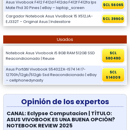
Asus Vivobook F412 F412d F412da F412f F412fa Ips
$CL 56065
Mate Fhd 30 Pines | eBay – laptop_screen
Cargador Notebook Asus VivoBook 15 X512JA-
$CL 39900
EJ332T – Original Asus | Indexstore
Usados
Notebook Asus Vivobook i5 8GB RAM 512GB SSD
$CL
Reacondicionado | Reuse
580490
Asus Portátil Vivobook S5402ZA-IS74 14 I7-
$CL
12700h/12gb/512gb Ssd Reacondicionado | eBay
514009
– cellphonedynasty
Opinión de los expertos
CANAL: Eclypse Computacion | TÍTULO:
ASUS VIVOBOOK ES UNA BUENA OPCIÓN?
NOTEBOOK REVIEW 2025