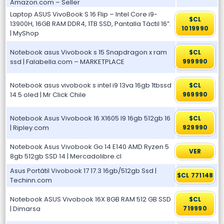
Amazon.com – Seller
Laptop ASUS VivoBook S 16 Flip – Intel Core i9-
$CL
13900H, 16GB RAM DDR4, 1TB SSD, Pantalla Táctil 16”.
1019990
| MyShop
Notebook asus Vivobook s 15 Snapdragon x ram
$CL
ssd | Falabella.com – MARKETPLACE
999990
Notebook asus vivobook s intel i9 13va 16gb 1tbssd
$CL
14.5 oled | Mr Click Chile
969990
Notebook Asus Vivobook 16 X1605 I9 16gb 512gb 16
$CL
| Ripley.com
929990
Notebook Asus Vivobook Go 14 E140 AMD Ryzen 5
VER
8gb 512gb SSD 14 | Mercadolibre.cl
Asus Portátil Vivobook 17 17.3 16gb/512gb Ssd |
$CL 771148
Techinn.com
Notebook ASUS Vivobook 16X 8GB RAM 512 GB SSD
$CL
| Dimarsa
719990