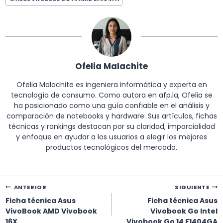
de
la
entrada:
Ofelia Malachite
Ofelia Malachite es ingeniera informática y experta en
tecnología de consumo. Como autora en afp.la, Ofelia se
ha posicionado como una guía confiable en el análisis y
comparación de notebooks y hardware. Sus artículos, fichas
técnicas y rankings destacan por su claridad, imparcialidad
y enfoque en ayudar a los usuarios a elegir los mejores
productos tecnológicos del mercado.
Navegación
ANTERIOR
SIGUIENTE
de
Ficha técnica Asus
Ficha técnica Asus
entradas
VivoBook AMD Vivobook
Vivobook Go Intel
16X
Vivobook Go 14 E1404GA