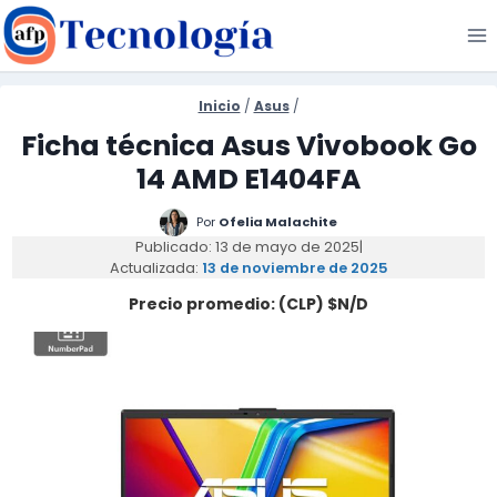
Saltar
al
contenido
Inicio
/
Asus
/
Ficha técnica Asus Vivobook Go
14 AMD E1404FA
Por
Ofelia Malachite
Publicado: 13 de mayo de 2025
|
Actualizada:
13 de noviembre de 2025
Precio promedio: (CLP) $N/D