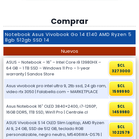
Comprar
Notebook Asus Vivobook Go 14 E140 AMD Ryzen 5
8gb 512gb SSD 14
Nuevos
ASUS – Notebook – 16″ – Intel Core i9 13980HX –
$CL
64 GB – 1 TB SSD – Windows 11 Pro – 1-year
3273000
warranty | Sandos Store
Asus vivobook pro intel ultra 9, 2tb ssd, 24 gb ram,
$CL
video rtx 3050 | Falabella.com – MARKETPLACE
1599990
Asus Notebook 16″ OLED 3840×2400, i7-1260P,
$CL
16GB DDR5, 1TB SSD, Win11 Pro | Centrale.cl
1459980
ASUS Vivobook S 14 OLED Slim Laptop, AMD Ryzen
$CL
AI 9, 24 GB, SSD de 512 GB, teclado RGB
1022579
personalizable, negro neutro, M5406WA-DS76 |