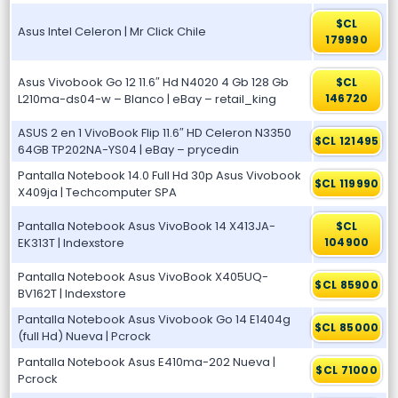
$CL
Asus Intel Celeron | Mr Click Chile
179990
Asus Vivobook Go 12 11.6″ Hd N4020 4 Gb 128 Gb
$CL
L210ma-ds04-w – Blanco | eBay – retail_king
146720
ASUS 2 en 1 VivoBook Flip 11.6″ HD Celeron N3350
$CL 121495
64GB TP202NA-YS04 | eBay – prycedin
Pantalla Notebook 14.0 Full Hd 30p Asus Vivobook
$CL 119990
X409ja | Techcomputer SPA
Pantalla Notebook Asus VivoBook 14 X413JA-
$CL
EK313T | Indexstore
104900
Pantalla Notebook Asus VivoBook X405UQ-
$CL 85900
BV162T | Indexstore
Pantalla Notebook Asus Vivobook Go 14 E1404g
$CL 85000
(full Hd) Nueva | Pcrock
Pantalla Notebook Asus E410ma-202 Nueva |
$CL 71000
Pcrock