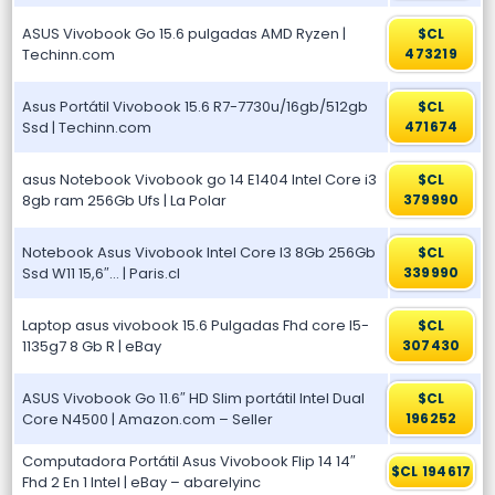
ASUS Vivobook Go 15.6 pulgadas AMD Ryzen |
$CL
Techinn.com
473219
Asus Portátil Vivobook 15.6 R7-7730u/16gb/512gb
$CL
Ssd | Techinn.com
471674
asus Notebook Vivobook go 14 E1404 Intel Core i3
$CL
8gb ram 256Gb Ufs | La Polar
379990
Notebook Asus Vivobook Intel Core I3 8Gb 256Gb
$CL
Ssd W11 15,6″… | Paris.cl
339990
Laptop asus vivobook 15.6 Pulgadas Fhd core I5-
$CL
1135g7 8 Gb R | eBay
307430
ASUS Vivobook Go 11.6″ HD Slim portátil Intel Dual
$CL
Core N4500 | Amazon.com – Seller
196252
Computadora Portátil Asus Vivobook Flip 14 14″
$CL 194617
Fhd 2 En 1 Intel | eBay – abarelyinc