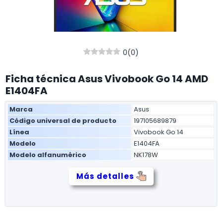
0
(
0
)
Ficha técnica Asus Vivobook Go 14 AMD
E1404FA
Marca
Asus
Código universal de producto
197105689879
Línea
Vivobook Go 14
Modelo
E1404FA
Modelo alfanumérico
NK178W
Más detalles