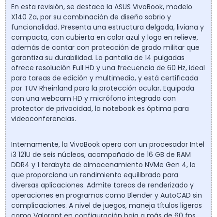
En esta revisión, se destaca la ASUS VivoBook, modelo
X140 Za, por su combinación de diseño sobrio y
funcionalidad. Presenta una estructura delgada, liviana y
compacta, con cubierta en color azul y logo en relieve,
además de contar con protección de grado militar que
garantiza su durabilidad. La pantalla de 14 pulgadas
ofrece resolución Full HD y una frecuencia de 60 Hz, ideal
para tareas de edición y multimedia, y está certificada
por TÜV Rheinland para la protección ocular. Equipada
con una webcam HD y micrófono integrado con
protector de privacidad, la notebook es óptima para
videoconferencias.
Internamente, la VivoBook opera con un procesador Intel
i3 121U de seis núcleos, acompañado de 16 GB de RAM
DDR4 y 1 terabyte de almacenamiento NVMe Gen 4, lo
que proporciona un rendimiento equilibrado para
diversas aplicaciones. Admite tareas de renderizado y
operaciones en programas como Blender y AutoCAD sin
complicaciones. A nivel de juegos, maneja títulos ligeros
como Valorant en configuración baja a más de 60 fps.