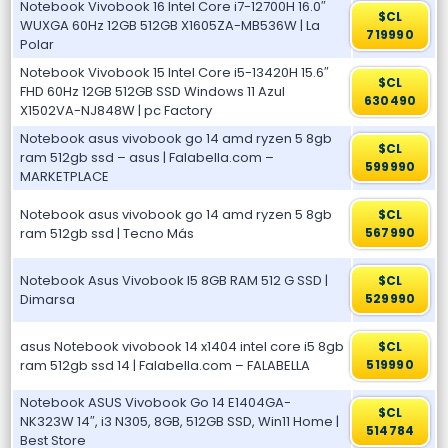
Notebook Vivobook 16 Intel Core i7-12700H 16.0″
$CL
WUXGA 60Hz 12GB 512GB X1605ZA-MB536W | La
719990
Polar
Notebook Vivobook 15 Intel Core i5-13420H 15.6″
$CL
FHD 60Hz 12GB 512GB SSD Windows 11 Azul
630490
X1502VA-NJ848W | pc Factory
Notebook asus vivobook go 14 amd ryzen 5 8gb
$CL
ram 512gb ssd – asus | Falabella.com –
599990
MARKETPLACE
Notebook asus vivobook go 14 amd ryzen 5 8gb
$CL
ram 512gb ssd | Tecno Más
567990
Notebook Asus Vivobook I5 8GB RAM 512 G SSD |
$CL
Dimarsa
529990
asus Notebook vivobook 14 x1404 intel core i5 8gb
$CL
ram 512gb ssd 14 | Falabella.com – FALABELLA
519990
Notebook ASUS Vivobook Go 14 E1404GA-
$CL
NK323W 14″, i3 N305, 8GB, 512GB SSD, Win11 Home |
514784
Best Store