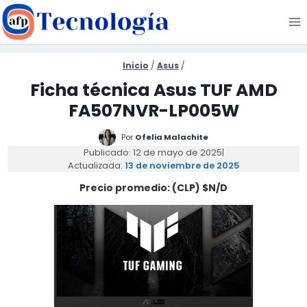
Saltar
al
contenido
Inicio
/
Asus
/
Ficha técnica Asus TUF AMD
FA507NVR-LP005W
Por
Ofelia Malachite
Publicado: 12 de mayo de 2025
|
Actualizada:
13 de noviembre de 2025
Precio promedio: (CLP) $N/D