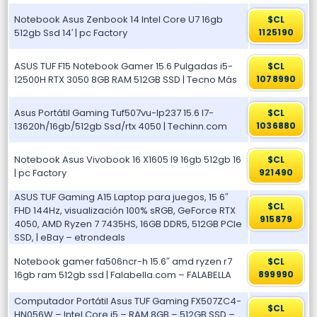
Notebook Asus Zenbook 14 Intel Core U7 16gb
$CL
512gb Ssd 14′ | pc Factory
1125190
ASUS TUF F15 Notebook Gamer 15.6 Pulgadas i5-
$CL
12500H RTX 3050 8GB RAM 512GB SSD | Tecno Más
1078990
Asus Portátil Gaming Tuf507vu-lp237 15.6 I7-
$CL
13620h/16gb/512gb Ssd/rtx 4050 | Techinn.com
1036880
Notebook Asus Vivobook 16 X1605 I9 16gb 512gb 16
$CL
| pc Factory
921490
ASUS TUF Gaming A15 Laptop para juegos, 15 6″
$CL
FHD 144Hz, visualización 100% sRGB, GeForce RTX
915879
4050, AMD Ryzen 7 7435HS, 16GB DDR5, 512GB PCIe
SSD, | eBay – etrondeals
Notebook gamer fa506ncr-h 15.6″ amd ryzen r7
$CL
16gb ram 512gb ssd | Falabella.com – FALABELLA
899990
Computador Portátil Asus TUF Gaming FX507ZC4-
$CL
HN056W – Intel Core i5 – RAM 8GB – 512GB SSD –