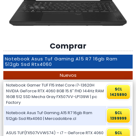
Comprar
Notebook Asus Tuf Gaming A15 R7 16gb Ram
512gb Ssd Rtx4060
Nuevos
Notebook Gamer TUF F15 Intel Core i7-13620H
$CL
NVIDIA GeForce RTX 4060 8GB 15.6″ FHD 144Hz RAM
1425890
16GB 512 SSD Mecha Gray FX507VV-LP139W | pc
Factory
Notebook Asus Tuf Gaming A15 R7 16gb Ram
$CL
512gb Ssd Rtx4060 | Mercadolibre.cl
1399999
ASUS TUF(FX507VVWS74) – i7 – GeForce RTX 4060
$CL