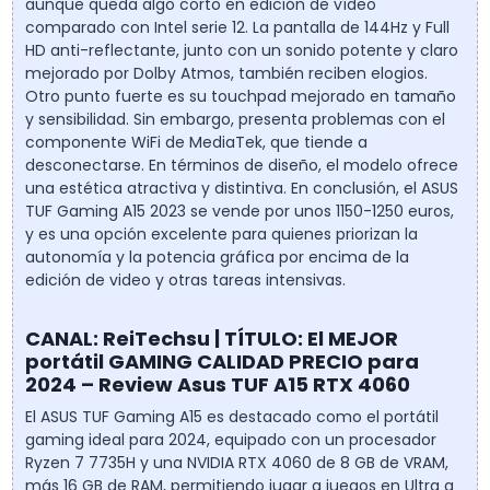
aunque queda algo corto en edición de vídeo
comparado con Intel serie 12. La pantalla de 144Hz y Full
HD anti-reflectante, junto con un sonido potente y claro
mejorado por Dolby Atmos, también reciben elogios.
Otro punto fuerte es su touchpad mejorado en tamaño
y sensibilidad. Sin embargo, presenta problemas con el
componente WiFi de MediaTek, que tiende a
desconectarse. En términos de diseño, el modelo ofrece
una estética atractiva y distintiva. En conclusión, el ASUS
TUF Gaming A15 2023 se vende por unos 1150-1250 euros,
y es una opción excelente para quienes priorizan la
autonomía y la potencia gráfica por encima de la
edición de video y otras tareas intensivas.
CANAL: ReiTechsu | TÍTULO: El MEJOR
portátil GAMING CALIDAD PRECIO para
2024 – Review Asus TUF A15 RTX 4060
El ASUS TUF Gaming A15 es destacado como el portátil
gaming ideal para 2024, equipado con un procesador
Ryzen 7 7735H y una NVIDIA RTX 4060 de 8 GB de VRAM,
más 16 GB de RAM, permitiendo jugar a juegos en Ultra a