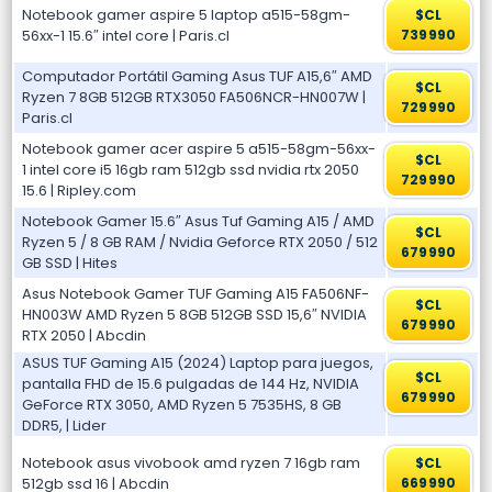
Notebook gamer aspire 5 laptop a515-58gm-
$CL
56xx-1 15.6″ intel core | Paris.cl
739990
Computador Portátil Gaming Asus TUF A15,6″ AMD
$CL
Ryzen 7 8GB 512GB RTX3050 FA506NCR-HN007W |
729990
Paris.cl
Notebook gamer acer aspire 5 a515-58gm-56xx-
$CL
1 intel core i5 16gb ram 512gb ssd nvidia rtx 2050
729990
15.6 | Ripley.com
Notebook Gamer 15.6″ Asus Tuf Gaming A15 / AMD
$CL
Ryzen 5 / 8 GB RAM / Nvidia Geforce RTX 2050 / 512
679990
GB SSD | Hites
Asus Notebook Gamer TUF Gaming A15 FA506NF-
$CL
HN003W AMD Ryzen 5 8GB 512GB SSD 15,6″ NVIDIA
679990
RTX 2050 | Abcdin
ASUS TUF Gaming A15 (2024) Laptop para juegos,
$CL
pantalla FHD de 15.6 pulgadas de 144 Hz, NVIDIA
679990
GeForce RTX 3050, AMD Ryzen 5 7535HS, 8 GB
DDR5, | Lider
Notebook asus vivobook amd ryzen 7 16gb ram
$CL
512gb ssd 16 | Abcdin
669990