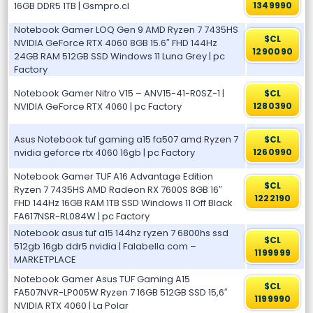
16GB DDR5 1TB | Gsmpro.cl
1349990
Notebook Gamer LOQ Gen 9 AMD Ryzen 7 7435HS
$CL
NVIDIA GeForce RTX 4060 8GB 15.6″ FHD 144Hz
1290090
24GB RAM 512GB SSD Windows 11 Luna Grey | pc
Factory
Notebook Gamer Nitro V15 – ANV15-41-R0SZ-1 |
$CL
NVIDIA GeForce RTX 4060 | pc Factory
1280390
Asus Notebook tuf gaming a15 fa507 amd Ryzen 7
$CL
nvidia geforce rtx 4060 16gb | pc Factory
1260990
Notebook Gamer TUF A16 Advantage Edition
$CL
Ryzen 7 7435HS AMD Radeon RX 7600S 8GB 16″
1222190
FHD 144Hz 16GB RAM 1TB SSD Windows 11 Off Black
FA617NSR-RL084W | pc Factory
Notebook asus tuf a15 144hz ryzen 7 6800hs ssd
$CL
512gb 16gb ddr5 nvidia | Falabella.com –
1199999
MARKETPLACE
Notebook Gamer Asus TUF Gaming A15
$CL
FA507NVR-LP005W Ryzen 7 16GB 512GB SSD 15,6″
1199990
NVIDIA RTX 4060 | La Polar