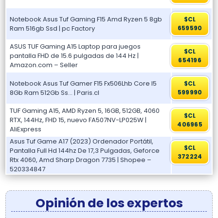
Notebook Asus Tuf Gaming F15 Amd Ryzen 5 8gb
$CL
Ram 516gb Ssd | pc Factory
659590
ASUS TUF Gaming A15 Laptop para juegos
$CL
pantalla FHD de 15.6 pulgadas de 144 Hz |
654196
Amazon.com – Seller
Notebook Asus Tuf Gamer F15 Fx506Lhb Core I5
$CL
8Gb Ram 512Gb Ss… | Paris.cl
599990
TUF Gaming A15, AMD Ryzen 5, 16GB, 512GB, 4060
$CL
RTX, 144Hz, FHD 15, nuevo FA507NV-LP025W |
406965
AliExpress
Asus Tuf Game A17 (2023) Ordenador Portátil,
$CL
Pantalla Full Hd 144hz De 17,3 Pulgadas, Geforce
372224
Rtx 4060, Amd Sharp Dragon 7735 | Shopee –
520334847
Opinión de los expertos