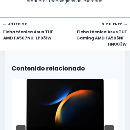
productos tecnológicos del mercado.
Navegación
ANTERIOR
SIGUIENTE
de
Ficha técnica Asus TUF
Ficha técnica Asus TUF
entradas
AMD FA507NU-LP081W
Gaming AMD FA506NF-
HN003W
Contenido relacionado