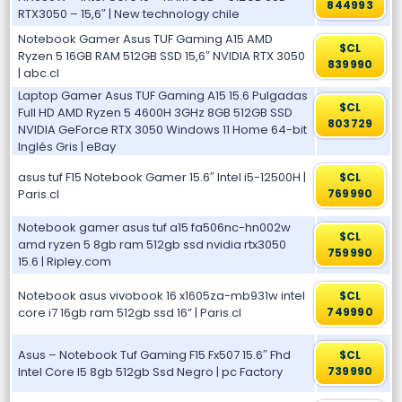
844993
RTX3050 – 15,6″ | New technology chile
Notebook Gamer Asus TUF Gaming A15 AMD
$CL
Ryzen 5 16GB RAM 512GB SSD 15,6″ NVIDIA RTX 3050
839990
| abc.cl
Laptop Gamer Asus TUF Gaming A15 15.6 Pulgadas
$CL
Full HD AMD Ryzen 5 4600H 3GHz 8GB 512GB SSD
803729
NVIDIA GeForce RTX 3050 Windows 11 Home 64-bit
Inglés Gris | eBay
asus tuf F15 Notebook Gamer 15.6″ Intel i5-12500H |
$CL
Paris.cl
769990
Notebook gamer asus tuf a15 fa506nc-hn002w
$CL
amd ryzen 5 8gb ram 512gb ssd nvidia rtx3050
759990
15.6 | Ripley.com
Notebook asus vivobook 16 x1605za-mb931w intel
$CL
core i7 16gb ram 512gb ssd 16” | Paris.cl
749990
Asus – Notebook Tuf Gaming F15 Fx507 15.6″ Fhd
$CL
Intel Core I5 8gb 512gb Ssd Negro | pc Factory
739990