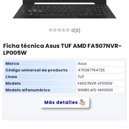
0
(
0
)
Ficha técnica Asus TUF AMD FA507NVR-
LP005W
Marca
Asus
Código universal de producto
4711387764725
Línea
TUF
Modelo
FA507NVR-LP005W
Modelo alfanumérico
90NR0JK5-M00600
Más detalles