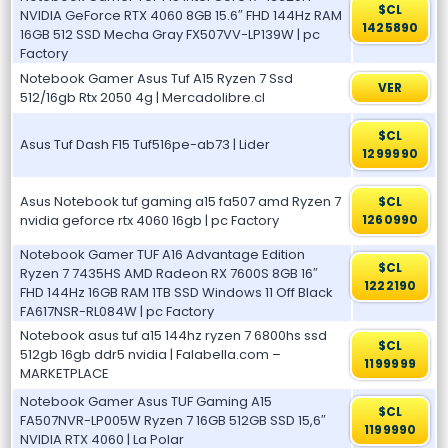
$CL
NVIDIA GeForce RTX 4060 8GB 15.6″ FHD 144Hz RAM
1425890
16GB 512 SSD Mecha Gray FX507VV-LP139W | pc
Factory
Notebook Gamer Asus Tuf A15 Ryzen 7 Ssd
VER
512/16gb Rtx 2050 4g | Mercadolibre.cl
$CL
Asus Tuf Dash F15 Tuf516pe-ab73 | Lider
1299990
Asus Notebook tuf gaming a15 fa507 amd Ryzen 7
$CL
nvidia geforce rtx 4060 16gb | pc Factory
1260990
Notebook Gamer TUF A16 Advantage Edition
$CL
Ryzen 7 7435HS AMD Radeon RX 7600S 8GB 16″
1222190
FHD 144Hz 16GB RAM 1TB SSD Windows 11 Off Black
FA617NSR-RL084W | pc Factory
Notebook asus tuf a15 144hz ryzen 7 6800hs ssd
$CL
512gb 16gb ddr5 nvidia | Falabella.com –
1199999
MARKETPLACE
Notebook Gamer Asus TUF Gaming A15
$CL
FA507NVR-LP005W Ryzen 7 16GB 512GB SSD 15,6″
1199990
NVIDIA RTX 4060 | La Polar