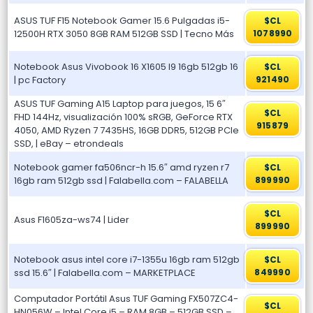
ASUS TUF F15 Notebook Gamer 15.6 Pulgadas i5-
$CL
12500H RTX 3050 8GB RAM 512GB SSD | Tecno Más
1078990
Notebook Asus Vivobook 16 X1605 I9 16gb 512gb 16
$CL
| pc Factory
921490
ASUS TUF Gaming A15 Laptop para juegos, 15 6″
$CL
FHD 144Hz, visualización 100% sRGB, GeForce RTX
915879
4050, AMD Ryzen 7 7435HS, 16GB DDR5, 512GB PCIe
SSD, | eBay – etrondeals
Notebook gamer fa506ncr-h 15.6″ amd ryzen r7
$CL
16gb ram 512gb ssd | Falabella.com – FALABELLA
899990
$CL
Asus F1605za-ws74 | Lider
899990
Notebook asus intel core i7-1355u 16gb ram 512gb
$CL
ssd 15.6″ | Falabella.com – MARKETPLACE
849990
Computador Portátil Asus TUF Gaming FX507ZC4-
$CL
HN056W – Intel Core i5 – RAM 8GB – 512GB SSD –