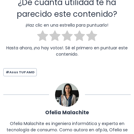
¿De cuánta utilidad te ha
parecido este contenido?
¡Haz clic en una estrella para puntuarlo!
Hasta ahora, ¡no hay votos!. Sé el primero en puntuar este
contenido.
Etiquetas
#
Asus TUF AMD
de
la
entrada:
Ofelia Malachite
Ofelia Malachite es ingeniera informática y experta en
tecnología de consumo. Como autora en afp.la, Ofelia se