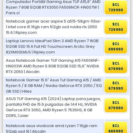
Computador Portátil Gaming Asus TUF A15,6″ AMD
$CL
Ryzen 7 8GB 512GB RTX3050 FA506NCR-HN007W |
729990
Paris.cl
Notebook gamer acer aspire 5 a515-58gm-56xx-
$CL
1 intel core i5 16gb ram 512gb ssd nvidia rtx 2050
729990
15.6 | Ripley.com
Laptop Lenovo IdeaPad Slim 3 AMD Ryzen 7 16GB
$CL
512GB SSD 15.6 Full HD Touchscreen Arctic Grey
699990
82XM00LMUS | Ripley.com
Asus Notebook Gamer TUF Gaming A15 FA506NF-
$CL
HN003W AMD Ryzen 5 8GB 512GB SSD 15,6″ NVIDIA
679990
RTX 2050 | Abcdin
Notebook Gamer 15.6″ Asus Tuf Gaming A15 / AMD
$CL
Ryzen 5 / 8 GB RAM / Nvidia Geforce RTX 2050 / 512
679990
GB SSD | Hites
ASUS TUF Gaming A15 (2024) Laptop para juegos,
$CL
pantalla FHD de 15.6 pulgadas de 144 Hz, NVIDIA
679990
GeForce RTX 3050, AMD Ryzen 5 7535HS, 8 GB
DDR5, | Lider
Notebook asus vivobook amd ryzen 7 16gb ram
$CL
512gb ssd 16 | Abcdin
669990