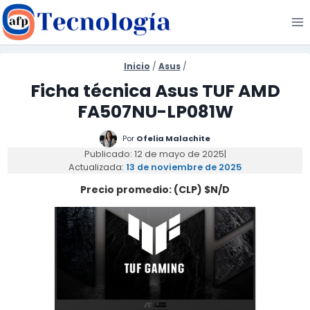
Saltar
al
contenido
Inicio
/
Asus
/
Ficha técnica Asus TUF AMD
FA507NU-LP081W
Por
Ofelia Malachite
Publicado: 12 de mayo de 2025
|
Actualizada:
13 de noviembre de 2025
Precio promedio: (CLP) $N/D