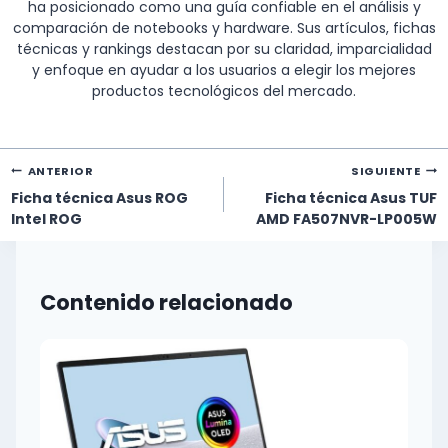
ha posicionado como una guía confiable en el análisis y
comparación de notebooks y hardware. Sus artículos, fichas
técnicas y rankings destacan por su claridad, imparcialidad
y enfoque en ayudar a los usuarios a elegir los mejores
productos tecnológicos del mercado.
Navegación
ANTERIOR
SIGUIENTE
de
Ficha técnica Asus ROG
Ficha técnica Asus TUF
entradas
Intel ROG
AMD FA507NVR-LP005W
Contenido relacionado