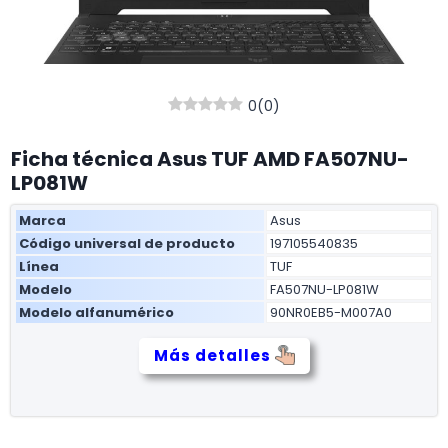
0
(
0
)
Ficha técnica Asus TUF AMD FA507NU-
LP081W
Marca
Asus
Código universal de producto
197105540835
Línea
TUF
Modelo
FA507NU-LP081W
Modelo alfanumérico
90NR0EB5-M007A0
Más detalles