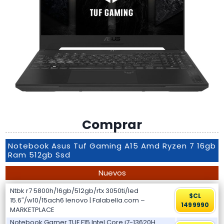
Comprar
Notebook Asus Tuf Gaming A15 Amd Ryzen 7 16gb
Ram 512gb Ssd
Nuevos
Ntbk r7 5800h/16gb/512gb/rtx 3050ti/led
$CL
15.6″/w10/15ach6 lenovo | Falabella.com –
1499990
MARKETPLACE
Notebook Gamer TUF F15 Intel Core i7-13620H