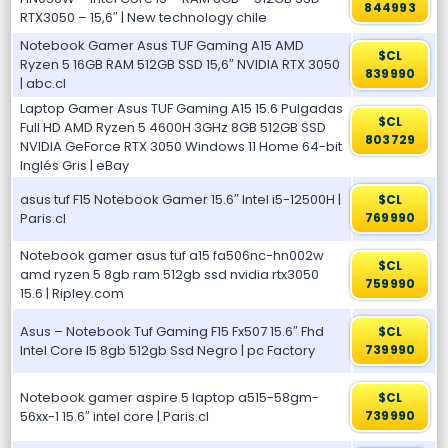
844993
RTX3050 – 15,6″ | New technology chile
Notebook Gamer Asus TUF Gaming A15 AMD
$CL
Ryzen 5 16GB RAM 512GB SSD 15,6″ NVIDIA RTX 3050
839990
| abc.cl
Laptop Gamer Asus TUF Gaming A15 15.6 Pulgadas
$CL
Full HD AMD Ryzen 5 4600H 3GHz 8GB 512GB SSD
803729
NVIDIA GeForce RTX 3050 Windows 11 Home 64-bit
Inglés Gris | eBay
asus tuf F15 Notebook Gamer 15.6″ Intel i5-12500H |
$CL
Paris.cl
769990
Notebook gamer asus tuf a15 fa506nc-hn002w
$CL
amd ryzen 5 8gb ram 512gb ssd nvidia rtx3050
759990
15.6 | Ripley.com
Asus – Notebook Tuf Gaming F15 Fx507 15.6″ Fhd
$CL
Intel Core I5 8gb 512gb Ssd Negro | pc Factory
739990
Notebook gamer aspire 5 laptop a515-58gm-
$CL
56xx-1 15.6″ intel core | Paris.cl
739990