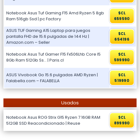
Notebook Asus Tuf Gaming F15 Amd Ryzen 5 8gb
$CL
Ram 516gb Ssd | pc Factory
659590
ASUS TUF Gaming A15 Laptop para juegos
$CL
pantalla FHD de 15.6 pulgadas de 144 Hz |
654196
Amazon.com – Seller
Notebook Asus Tuf Gamer F15 Fx506Lhb Core I5
$CL
8Gb Ram 512Gb Ss… | Paris.cl
599990
ASUS Vivobook Go 15.6 pulgadas AMD Ryzen |
$CL
Falabella.com – FALABELLA
519990
Usados
Notebook Asus ROG Strix G15 Ryzen 7 16GB RAM
$CL
512GB SSD Reacondicionado | Reuse
899990