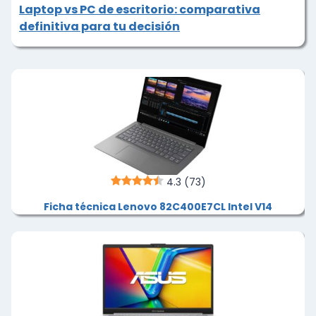
Laptop vs PC de escritorio: comparativa
definitiva para tu decisión
4.3
(73)
Ficha técnica Lenovo 82C400E7CL Intel V14