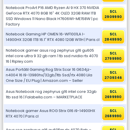
Notebook ProArt P16 AMD Ryzen AI 9 HX 370 NVIDIA
$CL
GeForce RTX 4070 8GB 16″ 4K OLED 32GB RAM 1TB
2909990
SSD Windows 11 Nano Black H7606WI-ME158W | pc
Factory
Notebook Gaming HP OMEN 16-WF1001LA I-
$CL
14900HX 32GB 1TB 16.1″ RTX 4080 12GB W11H | Paris.cl
2849990
Notebook gamer asus rog zephyrus g16 gu605
$CL
intel core ultra 9 32 gb ram 1 tb ssd nvidia rtx 4070
2799990
16 | Ripley.com
Asus Portátil Gaming Rog Strix Scar 16 G634jz-
$CL
n4004 16 I9-13980hx/32gb/1tb Ssd/rtx 4080 Lila
2709346
One Size / EU Plug | Amazon.com – Seller
Asus Notebook rog zephyrus g16 intel core 32gb
$CL
1tb ssd 16 | Falabella.com – MARKETPLACE
2699990
Notebook gamer Asus ROG Strix G16 i9-14900HX
$CL
RTX 4070 | Paris.cl
2689990
Asus rog zephyrus g16 gu605m rtx 4070 8gb –
$CL