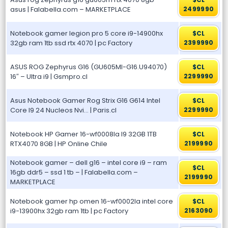
asus | Falabella.com – MARKETPLACE
2499990
Notebook gamer legion pro 5 core i9-14900hx
$CL
32gb ram 1tb ssd rtx 4070 | pc Factory
2399990
ASUS ROG Zephyrus G16 (GU605MI-G16.U94070)
$CL
16″ – Ultra i9 | Gsmpro.cl
2299990
Asus Notebook Gamer Rog Strix G16 G614 Intel
$CL
Core I9 24 Nucleos Nvi… | Paris.cl
2299990
Notebook HP Gamer 16-wf0008la I9 32GB 1TB
$CL
RTX4070 8GB | HP Online Chile
2199990
Notebook gamer – dell g16 – intel core i9 – ram
$CL
16gb ddr5 – ssd 1 tb – | Falabella.com –
2199990
MARKETPLACE
Notebook gamer hp omen 16-wf0002la intel core
$CL
i9-13900hx 32gb ram 1tb | pc Factory
2163090