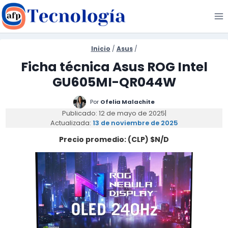
Saltar
al
contenido
Inicio
/
Asus
/
Ficha técnica Asus ROG Intel
GU605MI-QR044W
Por
Ofelia Malachite
Publicado: 12 de mayo de 2025
|
Actualizada:
13 de noviembre de 2025
Precio promedio: (CLP) $N/D