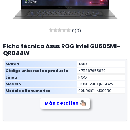
0
(
0
)
Ficha técnica Asus ROG Intel GU605MI-
QR044W
Marca
Asus
Código universal de producto
4711387655870
Línea
ROG
Modelo
GU605MI-QR044W
Modelo alfanumérico
90NR0IS1-M009R0
Más detalles