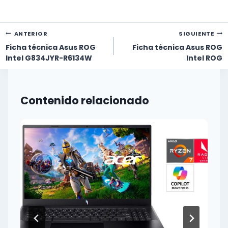
Navegación
ANTERIOR
SIGUIENTE
de
Ficha técnica Asus ROG
Ficha técnica Asus ROG
entradas
Intel G834JYR-R6134W
Intel ROG
Contenido relacionado