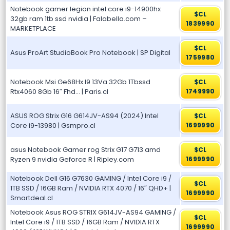
Notebook gamer legion intel core i9-14900hx
$CL
32gb ram 1tb ssd nvidia | Falabella.com –
1839990
MARKETPLACE
$CL
Asus ProArt StudioBook Pro Notebook | SP Digital
1759980
Notebook Msi Ge68Hx I9 13Va 32Gb 1Tbssd
$CL
Rtx4060 8Gb 16″ Fhd… | Paris.cl
1749990
ASUS ROG Strix G16 G614JV-AS94 (2024) Intel
$CL
Core i9-13980 | Gsmpro.cl
1699990
asus Notebook Gamer rog Strix G17 G713 amd
$CL
Ryzen 9 nvidia Geforce R | Ripley.com
1699990
Notebook Dell G16 G7630 GAMING / Intel Core i9 /
$CL
1TB SSD / 16GB Ram / NVIDIA RTX 4070 / 16″ QHD+ |
1699990
Smartdeal.cl
Notebook Asus ROG STRIX G614JV-AS94 GAMING /
$CL
Intel Core i9 / 1TB SSD / 16GB Ram / NVIDIA RTX
1699990