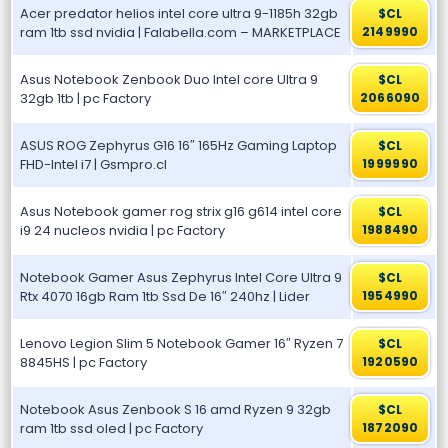
Acer predator helios intel core ultra 9-1185h 32gb
$CL
ram 1tb ssd nvidia | Falabella.com – MARKETPLACE
2149990
Asus Notebook Zenbook Duo Intel core Ultra 9
$CL
32gb 1tb | pc Factory
2066090
ASUS ROG Zephyrus G16 16″ 165Hz Gaming Laptop
$CL
FHD-Intel i7 | Gsmpro.cl
1999990
Asus Notebook gamer rog strix g16 g614 intel core
$CL
i9 24 nucleos nvidia | pc Factory
1988490
Notebook Gamer Asus Zephyrus Intel Core Ultra 9
$CL
Rtx 4070 16gb Ram 1tb Ssd De 16″ 240hz | Lider
1954990
Lenovo Legion Slim 5 Notebook Gamer 16″ Ryzen 7
$CL
8845HS | pc Factory
1920590
Notebook Asus Zenbook S 16 amd Ryzen 9 32gb
$CL
ram 1tb ssd oled | pc Factory
1872090