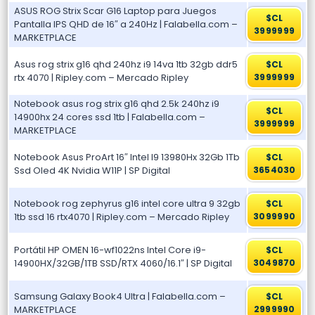
ASUS ROG Strix Scar G16 Laptop para Juegos
$CL
Pantalla IPS QHD de 16″ a 240Hz | Falabella.com –
3999999
MARKETPLACE
Asus rog strix g16 qhd 240hz i9 14va 1tb 32gb ddr5
$CL
rtx 4070 | Ripley.com – Mercado Ripley
3999999
Notebook asus rog strix g16 qhd 2.5k 240hz i9
$CL
14900hx 24 cores ssd 1tb | Falabella.com –
3999999
MARKETPLACE
Notebook Asus ProArt 16″ Intel I9 13980Hx 32Gb 1Tb
$CL
Ssd Oled 4K Nvidia W11P | SP Digital
3654030
Notebook rog zephyrus g16 intel core ultra 9 32gb
$CL
1tb ssd 16 rtx4070 | Ripley.com – Mercado Ripley
3099990
Portátil HP OMEN 16-wf1022ns Intel Core i9-
$CL
14900HX/32GB/1TB SSD/RTX 4060/16.1″ | SP Digital
3049870
Samsung Galaxy Book4 Ultra | Falabella.com –
$CL
MARKETPLACE
2999990