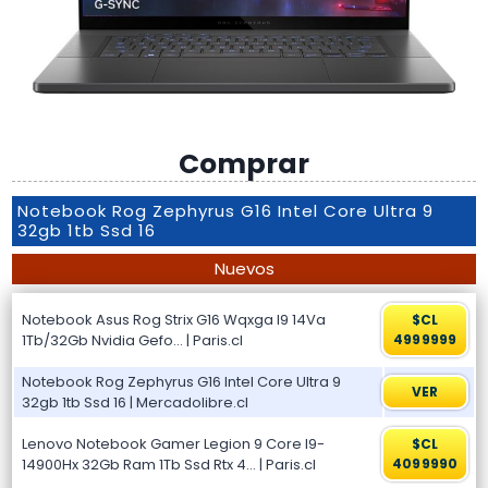
Comprar
Notebook Rog Zephyrus G16 Intel Core Ultra 9
32gb 1tb Ssd 16
Nuevos
Notebook Asus Rog Strix G16 Wqxga I9 14Va
$CL
1Tb/32Gb Nvidia Gefo… | Paris.cl
4999999
Notebook Rog Zephyrus G16 Intel Core Ultra 9
VER
32gb 1tb Ssd 16 | Mercadolibre.cl
Lenovo Notebook Gamer Legion 9 Core I9-
$CL
14900Hx 32Gb Ram 1Tb Ssd Rtx 4… | Paris.cl
4099990