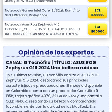
4060 / 16″ WUXGA | Smartdeal.cl
Notebook Gamer Intel Core I9 /32gb Ram / 1tb
$CL
Ssd / Rtx4060 | Ripley.com
1549990
Notebook Asus Rog Zephyrus M16
$CL
GU603ZEB_GU603ZE 15.6″ FHD 144 Hz i7-12700H
1100000
16GB 500GB SSD GeForce RTX 3050 Ti | UltraPC
Opinión de los expertos
CANAL: El Tecnófilo | TÍTULO: ASUS ROG
Zephyrus G16 2024 Una belleza ruidosa
En su última revisión, El Tecnófilo analiza el ASUS ROG
Zephyrus G16 2024, destacando sus principales
características y preocupaciones. El modelo disponible
en Colombia cuenta con un procesador Core Ultra 9
185h, tarjeta gráfica 4070, 32 GB de RAM y una pantalla
OLED Nebula, resaltando su belleza y comparándola
favorablemente con la calidad de los MacBook. Sin
embargo, critica la limitada oferta de modelos en el país