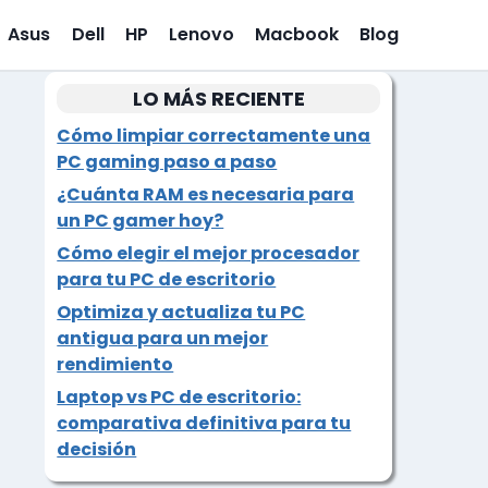
Asus
Dell
HP
Lenovo
Macbook
Blog
LO MÁS RECIENTE
Cómo limpiar correctamente una
PC gaming paso a paso
¿Cuánta RAM es necesaria para
un PC gamer hoy?
Cómo elegir el mejor procesador
para tu PC de escritorio
Optimiza y actualiza tu PC
antigua para un mejor
rendimiento
Laptop vs PC de escritorio:
comparativa definitiva para tu
decisión