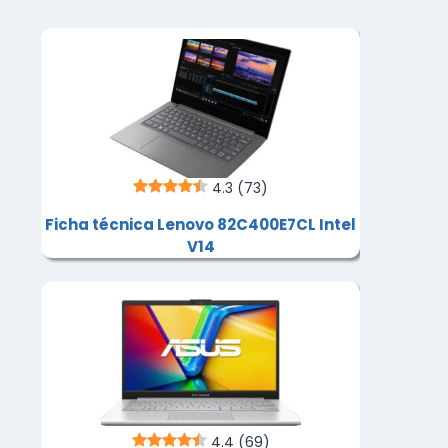
4.3
(73)
Ficha técnica Lenovo 82C400E7CL Intel
V14
4.4
(69)